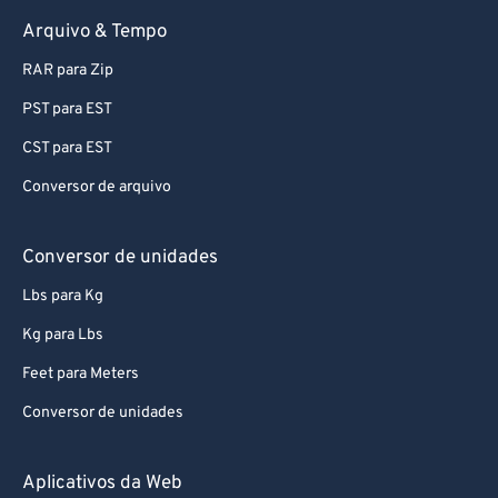
95
95
Arquivo & Tempo
96
96
RAR para Zip
97
97
PST para EST
98
98
CST para EST
99
99
Conversor de arquivo
Conversor de unidades
Lbs para Kg
Kg para Lbs
Feet para Meters
Conversor de unidades
Aplicativos da Web