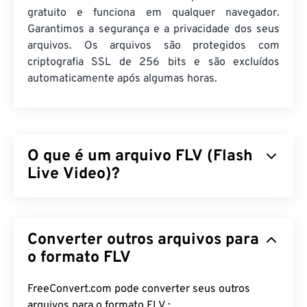
gratuito e funciona em qualquer navegador.
Garantimos a segurança e a privacidade dos seus
arquivos. Os arquivos são protegidos com
criptografia SSL de 256 bits e são excluídos
automaticamente após algumas horas.
O que é um arquivo FLV (Flash
Live Video)?
O Flash Live Video (FLV) é, como o nome sugere,
um tipo de vídeo
em Flash
. É um formato popular
Converter outros arquivos para
que oferece conteúdo multimídia de alta qualidade
e bem sincronizado, principalmente pela internet.
o formato FLV
É também um contêiner de mídia e, como tal,
utiliza
codecs
para compactar o tamanho do
FreeConvert.com pode converter seus outros
arquivo. O FLV utiliza o padrão aberto
ISO/IEC
arquivos para o formato FLV :