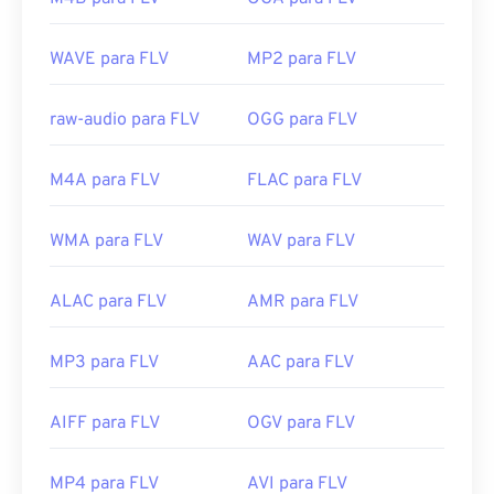
Lançamento inicial:
2003
WAVE para FLV
MP2 para FLV
Links úteis:
https://en.wikipedia.org/wiki/Flash_Video
raw-audio para FLV
OGG para FLV
https://www.lifewire.com/flv-file
M4A para FLV
FLAC para FLV
WMA para FLV
WAV para FLV
ALAC para FLV
AMR para FLV
MP3 para FLV
AAC para FLV
AIFF para FLV
OGV para FLV
MP4 para FLV
AVI para FLV