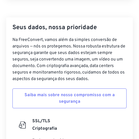
42
42
42
42
42
42
43
43
43
43
43
43
44
44
44
44
44
44
Seus dados, nossa prioridade
45
45
45
45
45
45
Na FreeConvert, vamos além da simples conversão de
arquivos — nós os protegemos. Nossa robusta estrutura de
46
46
46
46
46
46
segurança garante que seus dados estejam sempre
47
47
47
47
47
47
seguros, seja convertendo uma imagem, um vídeo ou um
documento. Com criptografia avançada, data centers
48
48
48
48
48
48
seguros e monitoramento rigoroso, cuidamos de todos os
49
49
49
49
49
49
aspectos da segurança dos seus dados.
50
50
50
50
50
50
Saiba mais sobre nosso compromisso com a
51
51
51
51
51
51
segurança
52
52
52
52
52
52
53
53
53
53
53
53
SSL/TLS
Criptografia
54
54
54
54
54
54