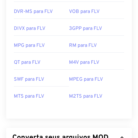
DVR-MS para FLV
VOB para FLV
DIVX para FLV
3GPP para FLV
MPG para FLV
RM para FLV
QT para FLV
M4V para FLV
SWF para FLV
MPEG para FLV
00
00
00
00
00
00
00
00
MTS para FLV
M2TS para FLV
00
00
00
00
00
00
00
00
01
01
01
01
01
01
01
01
Converta seus arquivos MOD