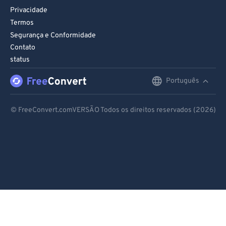
Privacidade
Termos
Segurança e Conformidade
Contato
status
Português
English
Deutsch
© FreeConvert.comVERSÃO Todos os direitos reservados (2026)
Español
Français
Português
Italiano
Dutch