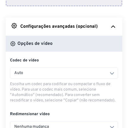
Do Dropbox
Do Google Drive
Configurações avançadas (opcional)
Do OneDrive
Opções de vídeo
Codec de vídeo
Da URL
Auto
Escolha um codec para codificar ou compactar o fluxo de
vídeo. Para usar o codec mais comum, selecione
"Automático" (recomendado). Para converter sem
recodificar o vídeo, selecione "Copiar" (não recomendado).
Redimensionar vídeo
Nenhuma mudança