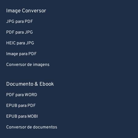
81
81
82
82
Image Conversor
83
83
JPG para PDF
84
84
PDF para JPG
85
85
HEIC para JPG
86
86
Image para PDF
87
87
Conversor de imagens
88
88
89
89
Documento & Ebook
90
90
PDF para WORD
91
91
EPUB para PDF
92
92
EPUB para MOBI
93
93
Conversor de documentos
94
94