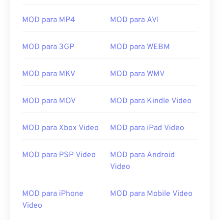
16
16
16
16
16
16
16
16
MOD para MP4
MOD para AVI
17
17
17
17
17
17
17
17
MOD para 3GP
MOD para WEBM
18
18
18
18
18
18
18
18
19
19
19
19
19
19
19
19
MOD para MKV
MOD para WMV
20
20
20
20
20
20
20
20
21
21
21
21
21
21
21
21
MOD para MOV
MOD para Kindle Video
22
22
22
22
22
22
22
22
MOD para Xbox Video
MOD para iPad Video
23
23
23
23
23
23
23
23
24
24
24
24
24
24
MOD para PSP Video
MOD para Android
25
25
25
25
25
25
Video
26
26
26
26
26
26
MOD para iPhone
MOD para Mobile Video
27
27
27
27
27
27
Video
28
28
28
28
28
28