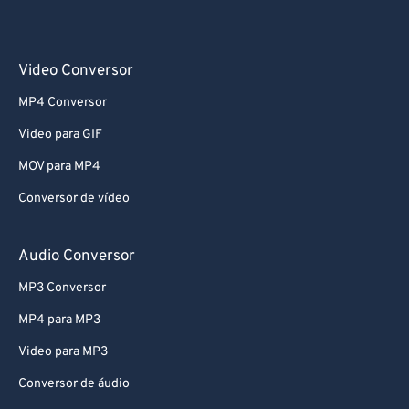
68
68
69
69
70
70
Video Conversor
71
71
MP4 Conversor
72
72
Video para GIF
73
73
MOV para MP4
74
74
Conversor de vídeo
75
75
76
76
Audio Conversor
77
77
MP3 Conversor
78
78
MP4 para MP3
79
79
Video para MP3
80
80
Conversor de áudio