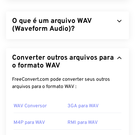
O que é um arquivo WAV
(Waveform Audio)?
Waveform Audio (WAV) é o formato de áudio digital
mais popular para arquivos de áudio não
Converter outros arquivos para
compactados. WAV é o resultado da iteração entre
IBM e Windows de um
o formato WAV
Resource Interchange File
Format (RIFF)
. Os arquivos WAV são muito
maiores que os arquivos
M4A
e
MP3
, o que os
FreeConvert.com pode converter seus outros
torna menos práticos para uso doméstico em
arquivos para o formato WAV :
players portáteis. Sua qualidade, no entanto,
supera a de M4A e MP3.
WAV Conversor
3GA para WAV
Como abrir um arquivo WAV?
M4P para WAV
RMI para WAV
O player padrão para abrir arquivos WAV é
o