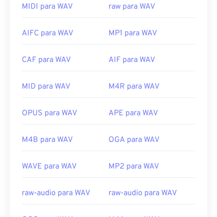
Windows Media Player
. Alternativamente,
MIDI para WAV
raw para WAV
programas como
iTunes
,
VLC Media Player
e
QuickTime
também podem ser usados ​​para abrir e
AIFC para WAV
MP1 para WAV
reproduzir arquivos WAV.
Devido à qualidade superior e sem compressão
CAF para WAV
AIF para WAV
dos arquivos
WAV
, eles são adequados para
importação em programas de edição, produção e
manipulação musical.
O UltraMixer
é um software
MID para WAV
M4R para WAV
multi-sistema operacional para DJs, no qual
arquivos WAV funcionam bem.
O Elmedia Player
OPUS para WAV
APE para WAV
também suporta arquivos WAV.
Desenvolvido por:
Microsoft
,
IBM
M4B para WAV
OGA para WAV
Lançamento inicial:
1991
WAVE para WAV
MP2 para WAV
Links úteis:
https://en.wikipedia.org/wiki/WAV
raw-audio para WAV
raw-audio para WAV
https://www.techopedia.com/definition/12636/wavefor
audio-wav