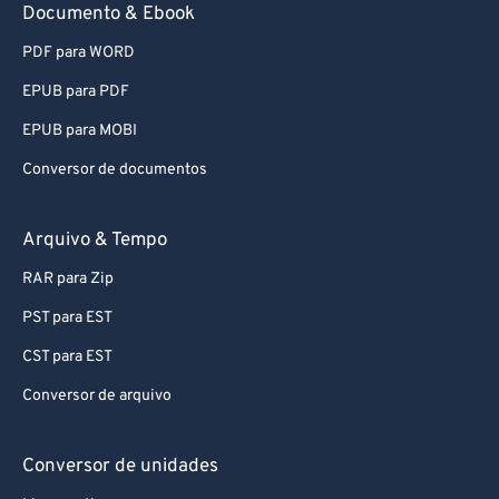
Documento & Ebook
66
66
67
67
PDF para WORD
68
68
EPUB para PDF
69
69
EPUB para MOBI
70
70
Conversor de documentos
71
71
Arquivo & Tempo
72
72
RAR para Zip
73
73
74
74
PST para EST
75
75
CST para EST
76
76
Conversor de arquivo
77
77
Conversor de unidades
78
78