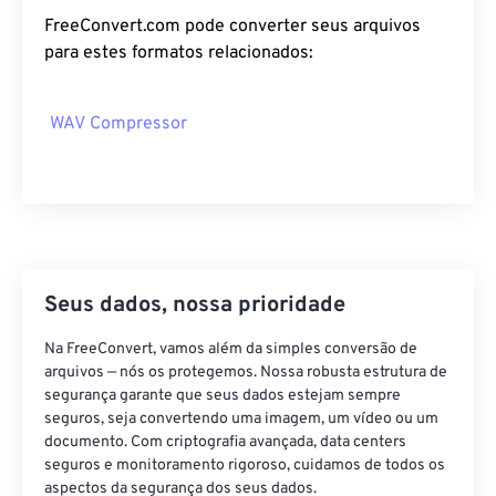
13
13
13
13
13
13
13
13
FreeConvert.com pode converter seus arquivos
14
14
14
14
14
14
14
14
para estes formatos relacionados:
15
15
15
15
15
15
15
15
16
16
16
16
16
16
16
16
WAV Compressor
17
17
17
17
17
17
17
17
18
18
18
18
18
18
18
18
19
19
19
19
19
19
19
19
20
20
20
20
20
20
20
20
Seus dados, nossa prioridade
21
21
21
21
21
21
21
21
22
22
22
22
22
22
22
22
Na FreeConvert, vamos além da simples conversão de
arquivos — nós os protegemos. Nossa robusta estrutura de
23
23
23
23
23
23
23
23
segurança garante que seus dados estejam sempre
24
24
24
24
24
24
seguros, seja convertendo uma imagem, um vídeo ou um
documento. Com criptografia avançada, data centers
25
25
25
25
25
25
seguros e monitoramento rigoroso, cuidamos de todos os
aspectos da segurança dos seus dados.
26
26
26
26
26
26