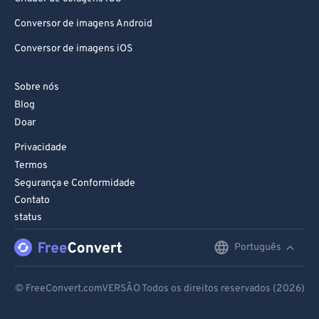
92
92
Conversor de imagens Android
93
93
Conversor de imagens iOS
94
94
95
95
Sobre nós
96
96
Blog
97
97
Doar
98
98
Privacidade
Termos
99
99
Segurança e Conformidade
Contato
status
Português
English
Deutsch
© FreeConvert.comVERSÃO Todos os direitos reservados (2026)
Español