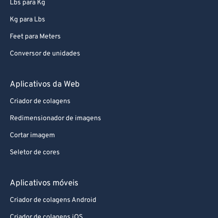
Lbs para Kg
79
79
Kg para Lbs
80
80
81
81
Feet para Meters
82
82
Conversor de unidades
83
83
Aplicativos da Web
84
84
Criador de colagens
85
85
Redimensionador de imagens
86
86
Cortar imagem
87
87
88
88
Seletor de cores
89
89
Aplicativos móveis
90
90
Criador de colagens Android
91
91
Criador de colagens iOS