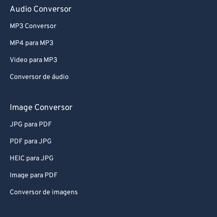
Audio Conversor
53
53
53
53
53
53
54
54
54
54
54
54
MP3 Conversor
55
55
55
55
55
55
MP4 para MP3
56
56
56
56
56
56
Video para MP3
57
57
57
57
57
57
Conversor de áudio
58
58
58
58
58
58
Image Conversor
59
59
59
59
59
59
60
60
JPG para PDF
61
61
PDF para JPG
62
62
HEIC para JPG
63
63
Image para PDF
64
64
Conversor de imagens
65
65