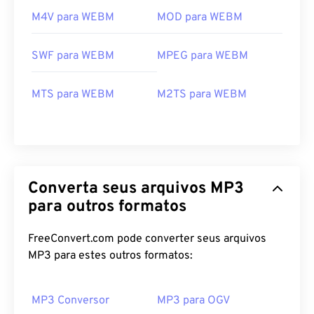
M4V para WEBM
MOD para WEBM
SWF para WEBM
MPEG para WEBM
MTS para WEBM
M2TS para WEBM
00
00
00
00
00
00
00
00
00
00
00
00
00
00
00
00
01
01
01
01
01
01
01
01
Converta seus arquivos MP3
para outros formatos
02
02
02
02
02
02
02
02
03
03
03
03
03
03
03
03
FreeConvert.com pode converter seus arquivos
04
04
04
04
04
04
04
04
MP3 para estes outros formatos:
05
05
05
05
05
05
05
05
06
06
06
06
06
06
06
06
MP3 Conversor
MP3 para OGV