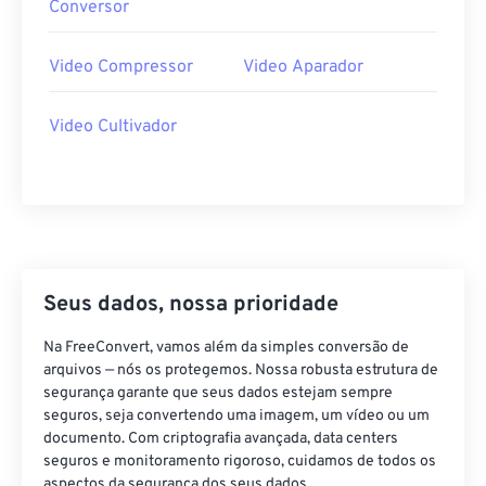
33
33
33
33
33
33
Conversor
34
34
34
34
34
34
Video Compressor
Video Aparador
35
35
35
35
35
35
36
36
36
36
36
36
Video Cultivador
37
37
37
37
37
37
38
38
38
38
38
38
39
39
39
39
39
39
40
40
40
40
40
40
41
41
41
41
41
41
Seus dados, nossa prioridade
42
42
42
42
42
42
Na FreeConvert, vamos além da simples conversão de
43
43
43
43
43
43
arquivos — nós os protegemos. Nossa robusta estrutura de
segurança garante que seus dados estejam sempre
44
44
44
44
44
44
seguros, seja convertendo uma imagem, um vídeo ou um
documento. Com criptografia avançada, data centers
45
45
45
45
45
45
seguros e monitoramento rigoroso, cuidamos de todos os
46
46
46
46
46
46
aspectos da segurança dos seus dados.