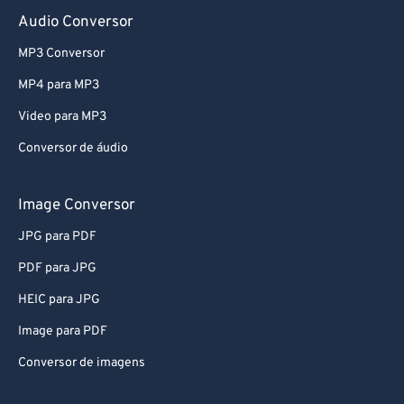
73
73
Audio Conversor
74
74
MP3 Conversor
75
75
MP4 para MP3
76
76
Video para MP3
77
77
Conversor de áudio
78
78
79
79
Image Conversor
80
80
JPG para PDF
81
81
PDF para JPG
82
82
HEIC para JPG
83
83
Image para PDF
84
84
Conversor de imagens
85
85