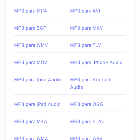
07
07
07
07
07
07
07
07
MP3 para MP4
MP3 para AVI
08
08
08
08
08
08
08
08
09
09
09
09
09
09
09
09
MP3 para 3GP
MP3 para MKV
10
10
10
10
10
10
10
10
MP3 para WMV
MP3 para FLV
11
11
11
11
11
11
11
11
12
12
12
12
12
12
12
12
MP3 para MOV
MP3 para iPhone Audio
13
13
13
13
13
13
13
13
14
14
14
14
14
14
14
14
MP3 para Ipod Audio
MP3 para Android
Audio
15
15
15
15
15
15
15
15
16
16
16
16
16
16
16
16
MP3 para iPad Audio
MP3 para OGG
17
17
17
17
17
17
17
17
18
18
18
18
18
18
18
18
MP3 para M4A
MP3 para FLAC
19
19
19
19
19
19
19
19
MP3 para WMA
MP3 para WAV