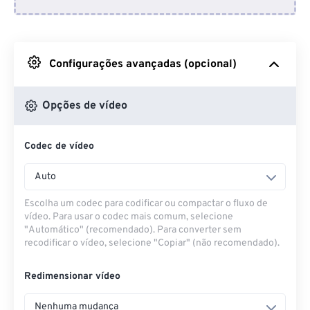
Do Dropbox
Do Google Drive
Configurações avançadas (opcional)
Do OneDrive
Opções de vídeo
Codec de vídeo
Da URL
Auto
Escolha um codec para codificar ou compactar o fluxo de
vídeo. Para usar o codec mais comum, selecione
"Automático" (recomendado). Para converter sem
recodificar o vídeo, selecione "Copiar" (não recomendado).
Redimensionar vídeo
Nenhuma mudança