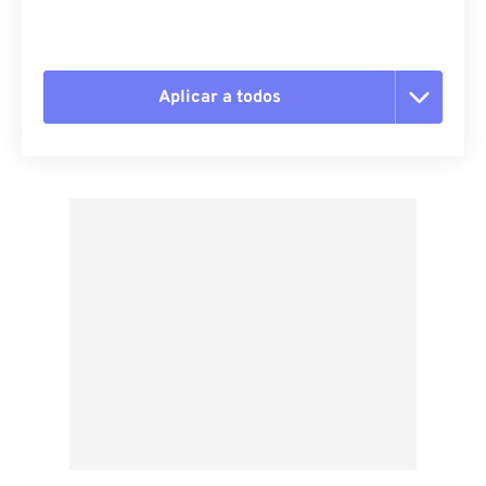
Aplicar a todos
Redefinir todas as opções
Aplicar a partir da predefinição
Salvar como predefinição