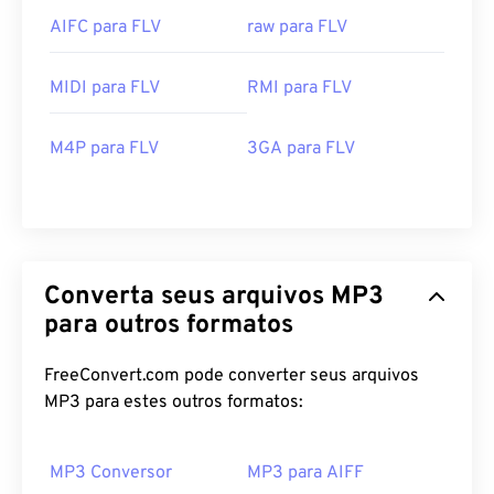
AIFC para FLV
raw para FLV
MIDI para FLV
RMI para FLV
00
00
00
00
00
00
00
00
M4P para FLV
3GA para FLV
00
00
00
00
00
00
00
00
01
01
01
01
01
01
01
01
02
02
02
02
02
02
02
02
Converta seus arquivos MP3
para outros formatos
03
03
03
03
03
03
03
03
04
04
04
04
04
04
04
04
FreeConvert.com pode converter seus arquivos
05
05
05
05
05
05
05
05
MP3 para estes outros formatos:
06
06
06
06
06
06
06
06
07
07
07
07
07
07
07
07
MP3 Conversor
MP3 para AIFF