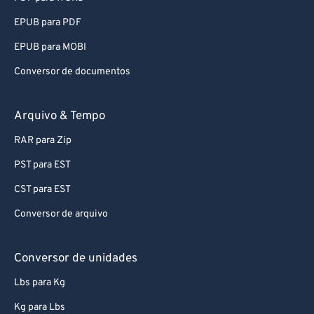
87
87
EPUB para PDF
88
88
EPUB para MOBI
89
89
Conversor de documentos
90
90
91
91
Arquivo & Tempo
92
92
RAR para Zip
93
93
PST para EST
94
94
CST para EST
95
95
Conversor de arquivo
96
96
97
97
Conversor de unidades
98
98
Lbs para Kg
99
99
Kg para Lbs