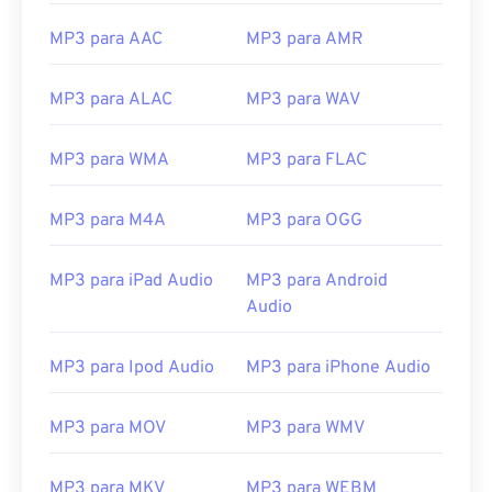
08
08
08
08
08
08
08
08
MP3 para AAC
MP3 para AMR
09
09
09
09
09
09
09
09
10
10
10
10
10
10
10
10
MP3 para ALAC
MP3 para WAV
11
11
11
11
11
11
11
11
MP3 para WMA
MP3 para FLAC
12
12
12
12
12
12
12
12
13
13
13
13
13
13
13
13
MP3 para M4A
MP3 para OGG
14
14
14
14
14
14
14
14
15
15
15
15
15
15
15
15
MP3 para iPad Audio
MP3 para Android
Audio
16
16
16
16
16
16
16
16
17
17
17
17
17
17
17
17
MP3 para Ipod Audio
MP3 para iPhone Audio
18
18
18
18
18
18
18
18
19
19
19
19
19
19
19
19
MP3 para MOV
MP3 para WMV
20
20
20
20
20
20
20
20
MP3 para MKV
MP3 para WEBM