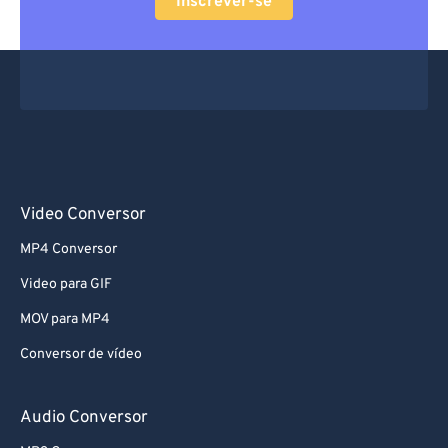
Inscrever-se
61
61
62
62
63
63
64
64
65
65
66
66
Video Conversor
67
67
MP4 Conversor
68
68
Video para GIF
69
69
MOV para MP4
70
70
Conversor de vídeo
71
71
72
72
Audio Conversor
73
73