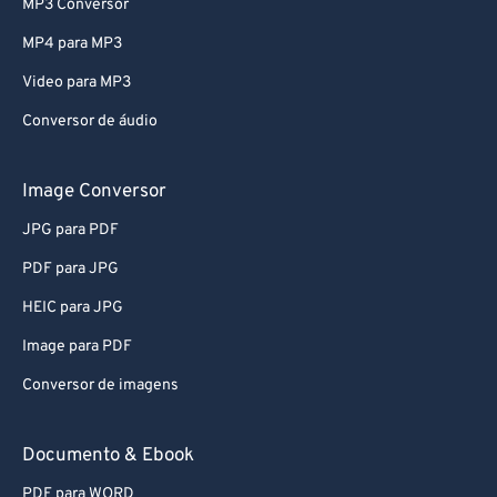
MP3 Conversor
74
74
MP4 para MP3
75
75
Video para MP3
76
76
Conversor de áudio
77
77
78
78
Image Conversor
79
79
JPG para PDF
80
80
PDF para JPG
81
81
HEIC para JPG
82
82
Image para PDF
83
83
Conversor de imagens
84
84
85
85
Documento & Ebook
86
86
PDF para WORD