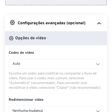
Do Dropbox
Do Google Drive
Configurações avançadas (opcional)
Do OneDrive
Opções de vídeo
Codec de vídeo
Da URL
Auto
Escolha um codec para codificar ou compactar o fluxo de
vídeo. Para usar o codec mais comum, selecione
"Automático" (recomendado). Para converter sem
recodificar o vídeo, selecione "Copiar" (não recomendado).
Redimensionar vídeo
Nenhuma mudança