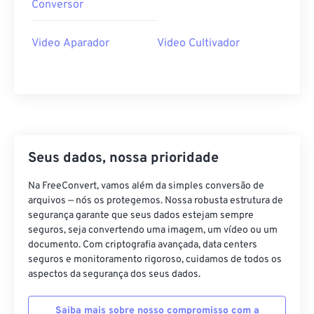
34
34
34
34
34
34
Conversor
35
35
35
35
35
35
Video Aparador
Video Cultivador
36
36
36
36
36
36
37
37
37
37
37
37
38
38
38
38
38
38
39
39
39
39
39
39
40
40
40
40
40
40
Seus dados, nossa prioridade
41
41
41
41
41
41
Na FreeConvert, vamos além da simples conversão de
42
42
42
42
42
42
arquivos — nós os protegemos. Nossa robusta estrutura de
43
43
43
43
43
43
segurança garante que seus dados estejam sempre
seguros, seja convertendo uma imagem, um vídeo ou um
44
44
44
44
44
44
documento. Com criptografia avançada, data centers
seguros e monitoramento rigoroso, cuidamos de todos os
45
45
45
45
45
45
aspectos da segurança dos seus dados.
46
46
46
46
46
46
47
47
47
47
47
47
Saiba mais sobre nosso compromisso com a