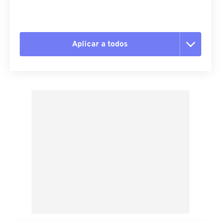
Aplicar a todos
Redefinir todas as opções
Aplicar a partir da predefinição
Salvar como predefinição