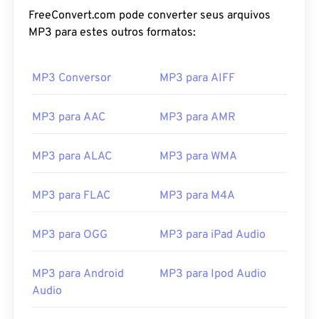
FreeConvert.com pode converter seus arquivos
MP3 para estes outros formatos:
MP3 Conversor
MP3 para AIFF
MP3 para AAC
MP3 para AMR
MP3 para ALAC
MP3 para WMA
MP3 para FLAC
MP3 para M4A
MP3 para OGG
MP3 para iPad Audio
00
00
00
00
00
00
00
00
MP3 para Android
MP3 para Ipod Audio
Audio