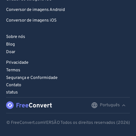
92
92
Conversor de imagens Android
93
93
Conversor de imagens iOS
94
94
95
95
Sobre nós
96
96
Blog
97
97
Doar
98
98
Privacidade
Termos
99
99
Segurança e Conformidade
Contato
status
Português
English
Deutsch
© FreeConvert.comVERSÃO Todos os direitos reservados (2026)
Español