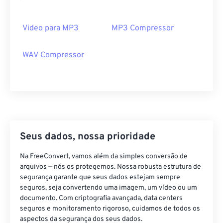
13
13
13
13
13
13
13
13
14
14
14
14
14
14
14
14
Video para MP3
MP3 Compressor
15
15
15
15
15
15
15
15
16
16
16
16
16
16
16
16
WAV Compressor
17
17
17
17
17
17
17
17
18
18
18
18
18
18
18
18
19
19
19
19
19
19
19
19
20
20
20
20
20
20
20
20
Seus dados, nossa prioridade
21
21
21
21
21
21
21
21
22
22
22
22
22
22
22
22
Na FreeConvert, vamos além da simples conversão de
arquivos — nós os protegemos. Nossa robusta estrutura de
23
23
23
23
23
23
23
23
segurança garante que seus dados estejam sempre
24
24
24
24
24
24
seguros, seja convertendo uma imagem, um vídeo ou um
documento. Com criptografia avançada, data centers
25
25
25
25
25
25
seguros e monitoramento rigoroso, cuidamos de todos os
aspectos da segurança dos seus dados.
26
26
26
26
26
26