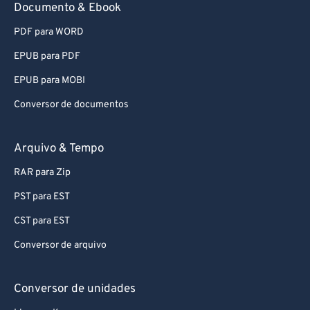
Documento & Ebook
66
66
PDF para WORD
67
67
68
68
EPUB para PDF
69
69
EPUB para MOBI
70
70
Conversor de documentos
71
71
Arquivo & Tempo
72
72
RAR para Zip
73
73
PST para EST
74
74
75
75
CST para EST
76
76
Conversor de arquivo
77
77
Conversor de unidades
78
78