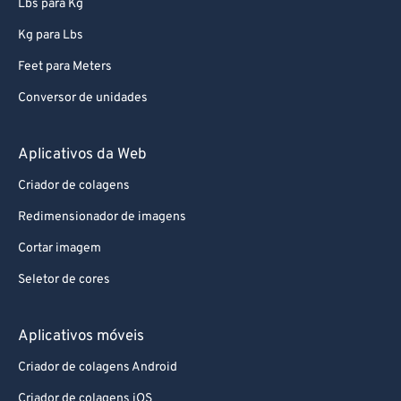
Lbs para Kg
79
79
Kg para Lbs
80
80
Feet para Meters
81
81
82
82
Conversor de unidades
83
83
Aplicativos da Web
84
84
Criador de colagens
85
85
Redimensionador de imagens
86
86
Cortar imagem
87
87
Seletor de cores
88
88
89
89
Aplicativos móveis
90
90
Criador de colagens Android
91
91
Criador de colagens iOS