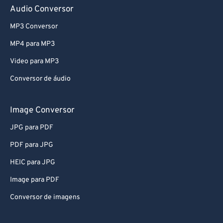
Audio Conversor
53
53
53
53
53
53
54
54
54
54
54
54
MP3 Conversor
55
55
55
55
55
55
MP4 para MP3
56
56
56
56
56
56
Video para MP3
57
57
57
57
57
57
Conversor de áudio
58
58
58
58
58
58
Image Conversor
59
59
59
59
59
59
JPG para PDF
60
60
61
61
PDF para JPG
62
62
HEIC para JPG
63
63
Image para PDF
64
64
Conversor de imagens
65
65