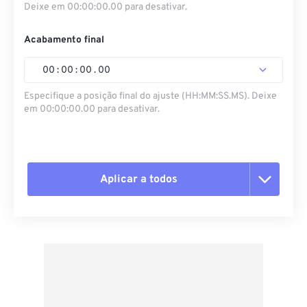
Deixe em 00:00:00.00 para desativar.
Acabamento final
00
:
00
:
00
.
00
Especifique a posição final do ajuste (HH:MM:SS.MS). Deixe
em 00:00:00.00 para desativar.
Aplicar a todos
Redefinir todas as opções
Aplicar a partir da predefinição
Salvar como predefinição