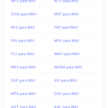
a/music-player-application-format.html
MPV para WAV
WTV para WAV
https://www.techopedia.com/definition/12636/wavefor
audio-wav
XVID para WAV
MXF para WAV
M1V para WAV
F4P para WAV
F4V para WAV
MOV para WAV
FLV para WAV
WMV para WAV
MKV para WAV
WEBM para WAV
3GP para WAV
AVI para WAV
MP4 para WAV
OGV para WAV
AIFF para WAV
AAC para WAV