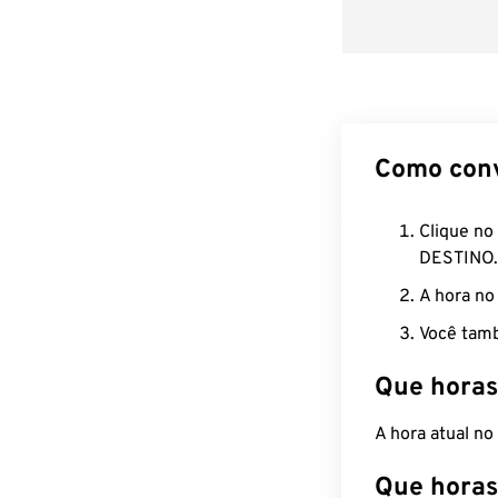
Como con
Clique no
DESTINO.
A hora no
Você tamb
Que horas
A hora atual n
Que horas