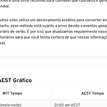
 IANA é uma fonte reconhecida e confiável que coordena e ger
ndial.
utros sites utiliza um deslocamento estático para converter en
tanto, esse método está sujeito a erros devido a eventos geopo
rário de verão. É por isso que atualizamos regularmente noss
 horários para que você tenha certeza de que nossas informaçõ
sas.
AEST Gráfico
WIT Tempo
AEST Tempo
(meia-noite)
01:00 am AEST