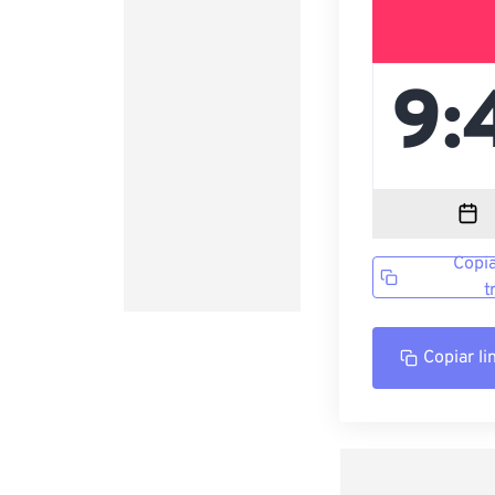
Copia
t
Copiar li