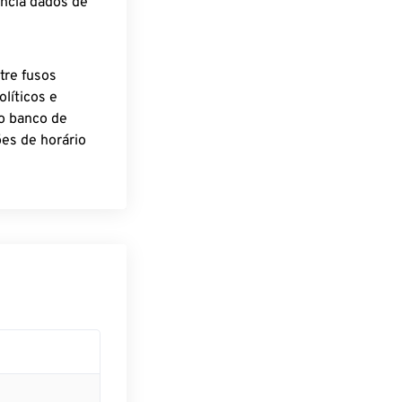
encia dados de
tre fusos
líticos e
o banco de
es de horário