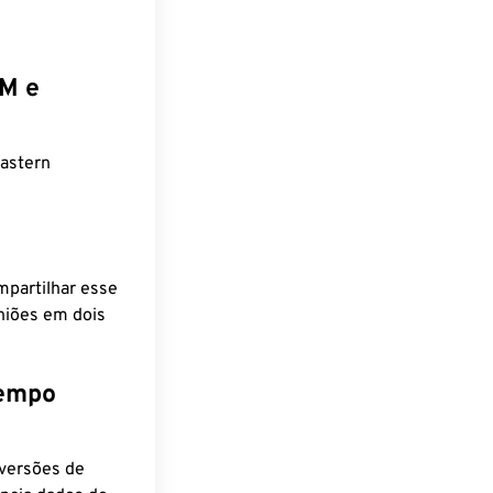
EM e
astern
mpartilhar esse
niões em dois
tempo
nversões de