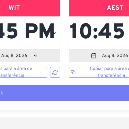
WIT
AEST
r para a área de
Copiar para a área 
ransferência
transferência
nk