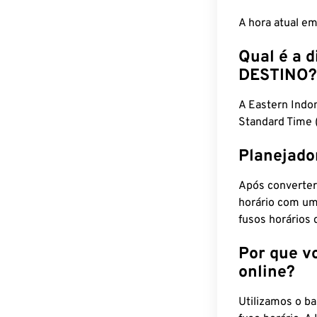
A hora atual e
Qual é a d
DESTINO?
A Eastern Indo
Standard Time 
Planejado
Após converter
horário com um
fusos horários 
Por que v
online?
Utilizamos o b