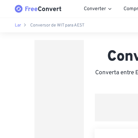
Converter
Compr
Lar
Conversor de WIT para AEST
Conv
Converta entre 