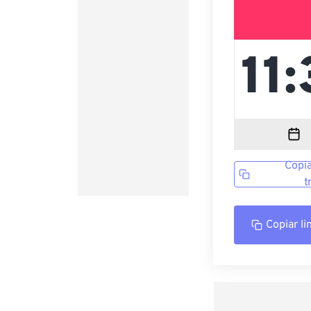
Copia
t
Copiar li