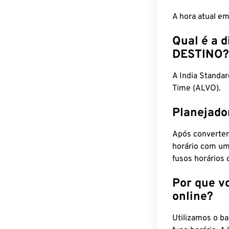
A hora atual e
Qual é a d
DESTINO?
A India Standa
Time (ALVO).
Planejado
Após converter
horário com um
fusos horários 
Por que v
online?
Utilizamos o b