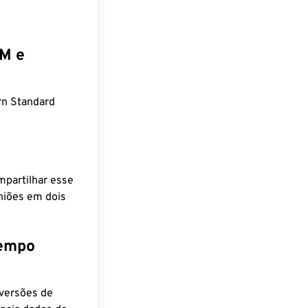
EM e
rn Standard
mpartilhar esse
niões em dois
tempo
nversões de