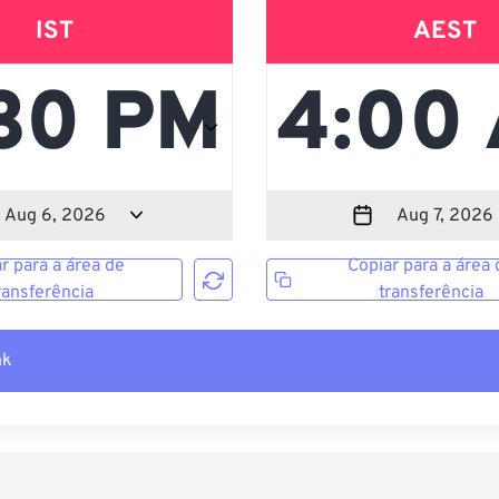
IST
AEST
r para a área de
Copiar para a área 
ransferência
transferência
nk