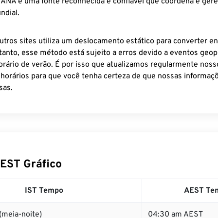
 IANA é uma fonte reconhecida e confiável que coordena e ger
ndial.
utros sites utiliza um deslocamento estático para converter en
tanto, esse método está sujeito a erros devido a eventos geopo
rário de verão. É por isso que atualizamos regularmente noss
 horários para que você tenha certeza de que nossas informaçõ
sas.
AEST Gráfico
IST Tempo
AEST Te
(meia-noite)
04:30 am AEST