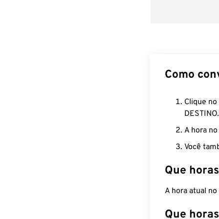
Como con
Clique no
DESTINO.
A hora no
Você tamb
Que horas
A hora atual n
Que horas