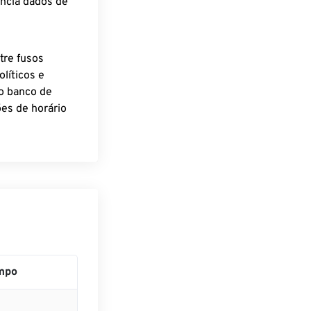
encia dados de
tre fusos
líticos e
o banco de
es de horário
mpo