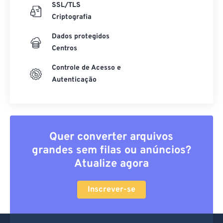
SSL/TLS
Criptografia
Dados protegidos
Centros
Controle de Acesso e
Autenticação
Quer converter arquivos
grandes sem filas ou anúncios?
Atualize agora
Inscrever-se