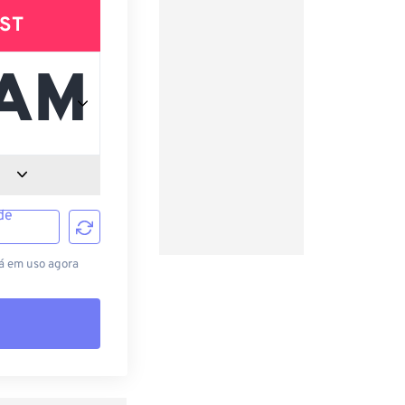
ST
de
tá em uso agora