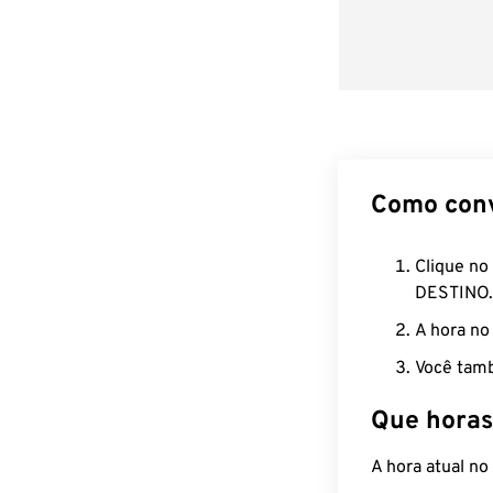
Como con
Clique no
DESTINO.
A hora no
Você tamb
Que horas
A hora atual n