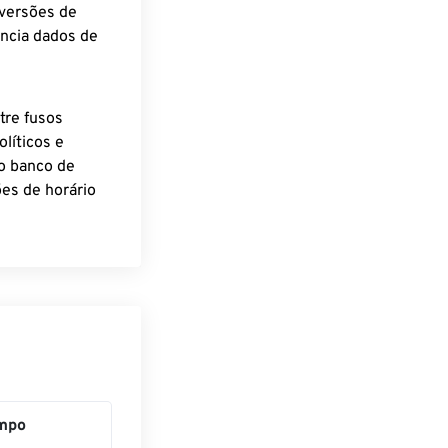
nversões de
encia dados de
tre fusos
líticos e
o banco de
es de horário
mpo