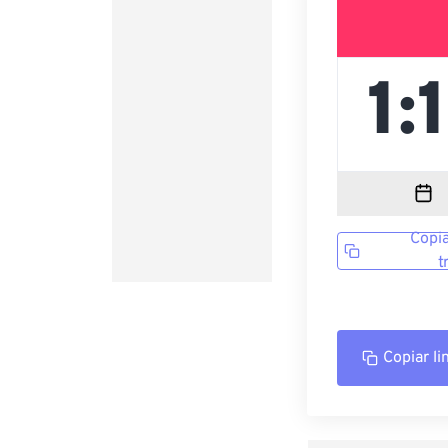
Copia
t
Copiar li