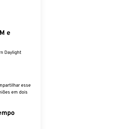
EM e
n Daylight
mpartilhar esse
niões em dois
tempo