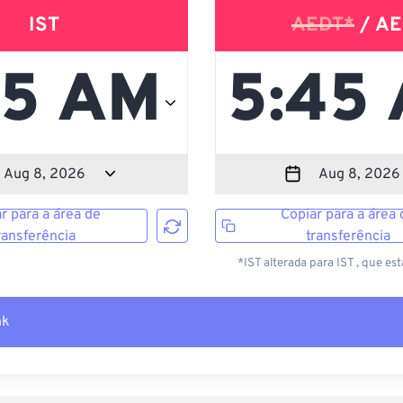
IST
AEDT*
/ AE
r para a área de
Copiar para a área 
ransferência
transferência
*IST alterada para IST , que es
nk