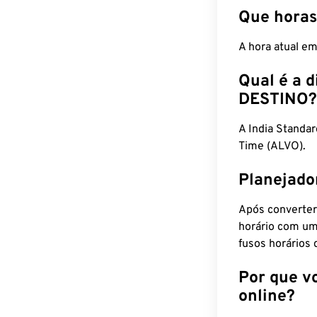
Que horas
A hora atual em
Qual é a d
DESTINO?
A India Standa
Time (ALVO).
Planejado
Após converter
horário com um
fusos horários 
Por que v
online?