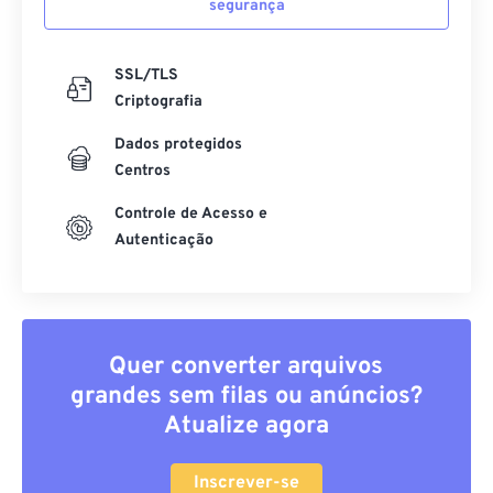
segurança
SSL/TLS
Criptografia
Dados protegidos
Centros
Controle de Acesso e
Autenticação
Quer converter arquivos
grandes sem filas ou anúncios?
Atualize agora
Inscrever-se