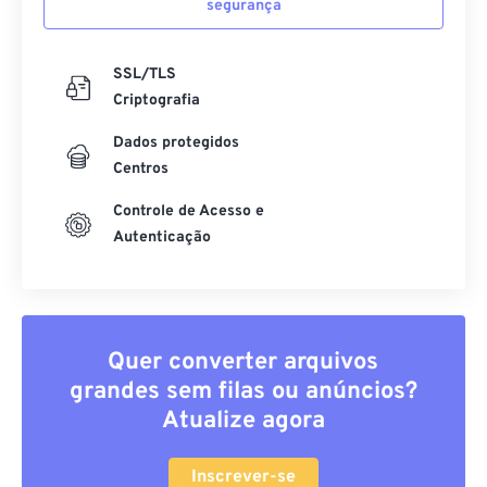
segurança
SSL/TLS
Criptografia
Dados protegidos
Centros
Controle de Acesso e
Autenticação
Quer converter arquivos
grandes sem filas ou anúncios?
Atualize agora
Inscrever-se