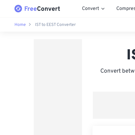
Convert
Compre
Home
IST to EEST Converter
I
Convert betw