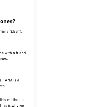
zones?
 Time (EEST).
me with a friend
ones.
. IANA is a
ata.
 this method is
 That is why we