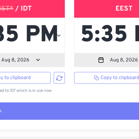
IST*
/ IDT
EEST
y to clipboard
Copy to clipboar
d to IDT which is in use now
k