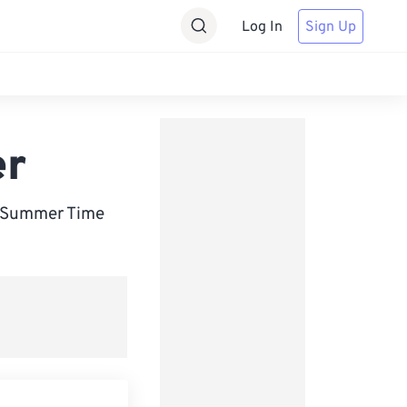
Log In
Sign Up
er
n Summer Time