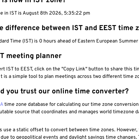
 is now in IST zone?
me in IST is August 8th 2026, 5:35:23 pm
he difference between IST and EEST time 
ndard Time (IST) is 0 hours ahead of Eastern European Summer
ST meeting planner
t IST to EEST, click on the "Copy Link" button to share this ti
 It is a simple tool to plan meetings across two different time z
d you trust our online time converter?
NA
time zone database for calculating our time zone conversions
utable source that coordinates and manages world timezone d
s use a static offset to convert between time zones. However,
 due to geopolitical events and daylight savings time changes.