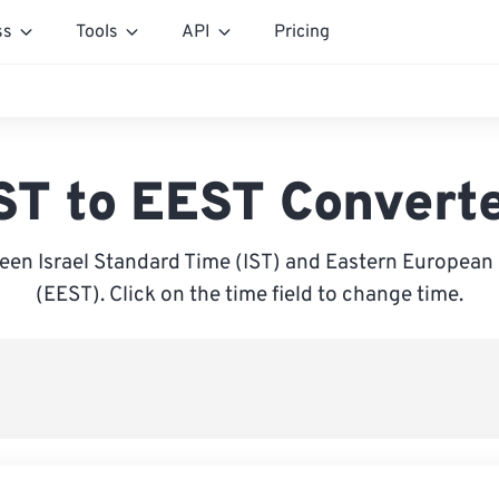
ss
Tools
API
Pricing
ST to EEST Convert
een Israel Standard Time (IST) and Eastern Europea
(EEST). Click on the time field to change time.