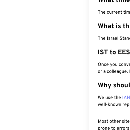
What time
The current ti
What is t
The Israel Sta
IST to EE
Once you conver
or a colleague.
Why shoul
We use the
IA
well-known rep
Most other site
prone to errors