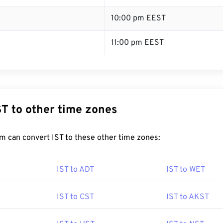
10:00 pm EEST
11:00 pm EEST
ST to other time zones
m can convert IST to these other time zones:
IST to ADT
IST to WET
IST to CST
IST to AKST