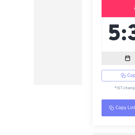
Cop
*IST change
Copy Lin