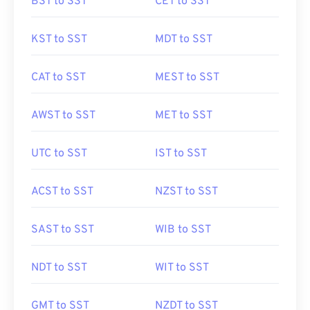
BST to SST
CET to SST
KST to SST
MDT to SST
CAT to SST
MEST to SST
AWST to SST
MET to SST
UTC to SST
IST to SST
ACST to SST
NZST to SST
SAST to SST
WIB to SST
NDT to SST
WIT to SST
GMT to SST
NZDT to SST