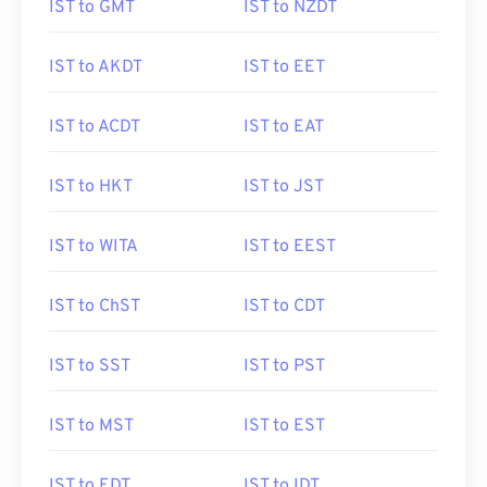
IST to GMT
IST to NZDT
IST to AKDT
IST to EET
IST to ACDT
IST to EAT
IST to HKT
IST to JST
IST to WITA
IST to EEST
IST to ChST
IST to CDT
IST to SST
IST to PST
IST to MST
IST to EST
IST to EDT
IST to IDT