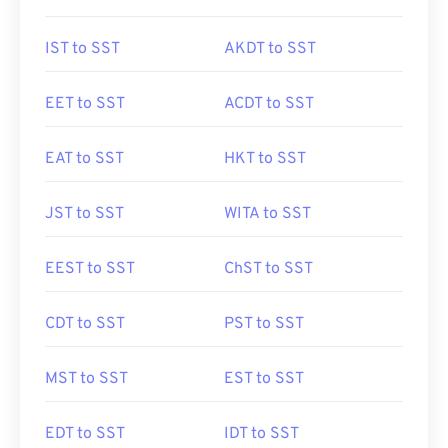
IST to SST
AKDT to SST
EET to SST
ACDT to SST
EAT to SST
HKT to SST
JST to SST
WITA to SST
EEST to SST
ChST to SST
CDT to SST
PST to SST
MST to SST
EST to SST
EDT to SST
IDT to SST