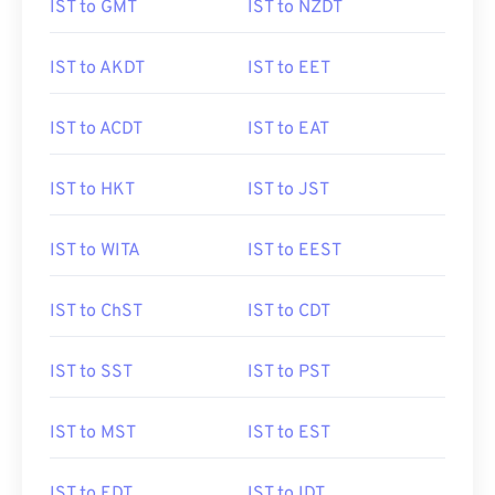
IST to GMT
IST to NZDT
IST to AKDT
IST to EET
IST to ACDT
IST to EAT
IST to HKT
IST to JST
IST to WITA
IST to EEST
IST to ChST
IST to CDT
IST to SST
IST to PST
IST to MST
IST to EST
IST to EDT
IST to IDT