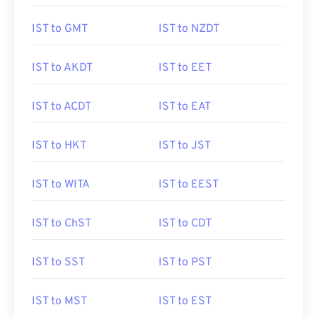
IST to GMT
IST to NZDT
IST to AKDT
IST to EET
IST to ACDT
IST to EAT
IST to HKT
IST to JST
IST to WITA
IST to EEST
IST to ChST
IST to CDT
IST to SST
IST to PST
IST to MST
IST to EST