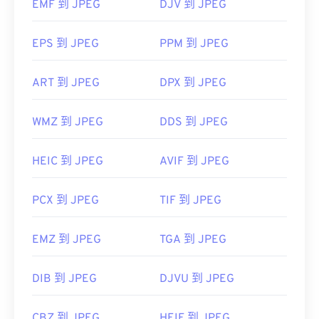
EMF 到 JPEG
DJV 到 JPEG
https://en.wikipedia.org/wiki/JPEG
https://www.lifewire.com/jpg-jpeg-file-4139913
EPS 到 JPEG
PPM 到 JPEG
ART 到 JPEG
DPX 到 JPEG
WMZ 到 JPEG
DDS 到 JPEG
HEIC 到 JPEG
AVIF 到 JPEG
PCX 到 JPEG
TIF 到 JPEG
EMZ 到 JPEG
TGA 到 JPEG
DIB 到 JPEG
DJVU 到 JPEG
CBZ 到 JPEG
HEIF 到 JPEG