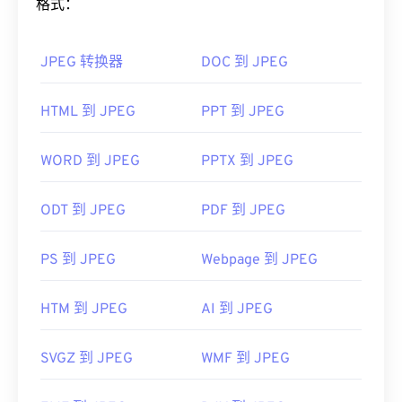
格式：
如果您需要更好的压缩效果，您可以将
JPG 转换为
WebP
，这是一种更新、更易压缩的文件格式。
JPEG 转换器
DOC 到 JPEG
如何打开 JPEG 文件？
HTML 到 JPEG
PPT 到 JPEG
几乎所有图像查看器程序和应用程序都能识别并打开
JPEG 文件。只需双击 JPEG 文件，通常即可在默认
图像查看器、图像编辑器或网页浏览器中打开它。要
WORD 到 JPEG
PPTX 到 JPEG
选择特定的应用程序打开文件，请右键单击，然后选
择“打开方式”。
ODT 到 JPEG
PDF 到 JPEG
JPEG 文件可以在流行的网络浏览器（例如
Chrome）
、Microsoft 应用程序（例如
Microsoft
PS 到 JPEG
Webpage 到 JPEG
Photos）
以及 Mac OS 应用程序（例如
Apple
Preview）
上自动打开。
HTM 到 JPEG
AI 到 JPEG
开发者：
联合图像专家组
SVGZ 到 JPEG
WMF 到 JPEG
首次发布：
1992年9月18日
有用的链接：