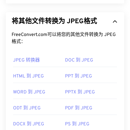
JPEG（联合图像专家组）是一种通用文件格式，利
用算法压缩照片和图形。JPEG 提供的高压缩率是其
将其他文件转换为 JPEG格式
广泛应用的原因。因此，JPEG 文件相对较小，非常
适合在互联网上传输和在网站上使用。您可以使用我
FreeConvert.com可以将您的其他文件转换为 JPEG
们的
JPEG 压缩
工具将文件大小减少高达 80%！
格式：
如果您需要更好的压缩效果，您可以将
JPG 转换为
WebP
，这是一种更新、更易压缩的文件格式。
JPEG 转换器
DOC 到 JPEG
如何打开 JPEG 文件？
HTML 到 JPEG
PPT 到 JPEG
几乎所有图像查看器程序和应用程序都能识别并打开
JPEG 文件。只需双击 JPEG 文件，通常即可在默认
图像查看器、图像编辑器或网页浏览器中打开它。要
WORD 到 JPEG
PPTX 到 JPEG
选择特定的应用程序打开文件，请右键单击，然后选
择“打开方式”。
ODT 到 JPEG
PDF 到 JPEG
JPEG 文件可以在流行的网络浏览器（例如
Chrome）
、Microsoft 应用程序（例如
Microsoft
DOCX 到 JPEG
PS 到 JPEG
Photos）
以及 Mac OS 应用程序（例如
Apple