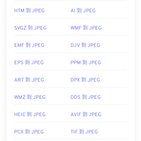
Preview）
上自动打开。
HTM 到 JPEG
AI 到 JPEG
开发者：
联合图像专家组
SVGZ 到 JPEG
WMF 到 JPEG
首次发布：
1992年9月18日
有用的链接：
EMF 到 JPEG
DJV 到 JPEG
https://en.wikipedia.org/wiki/JPEG
https://www.lifewire.com/jpg-jpeg-file-4139913
EPS 到 JPEG
PPM 到 JPEG
ART 到 JPEG
DPX 到 JPEG
WMZ 到 JPEG
DDS 到 JPEG
HEIC 到 JPEG
AVIF 到 JPEG
PCX 到 JPEG
TIF 到 JPEG