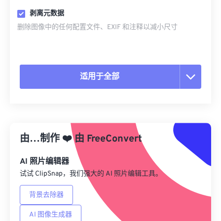
剥离元数据
删除图像中的任何配置文件、EXIF 和注释以减小尺寸
适用于全部
重置所有选项
从预设应用
由…制作
❤️
由
FreeConvert
另存为预设
AI 照片编辑器
试试 ClipSnap，我们强大的 AI 照片编辑工具。
背景去除器
AI 图像生成器