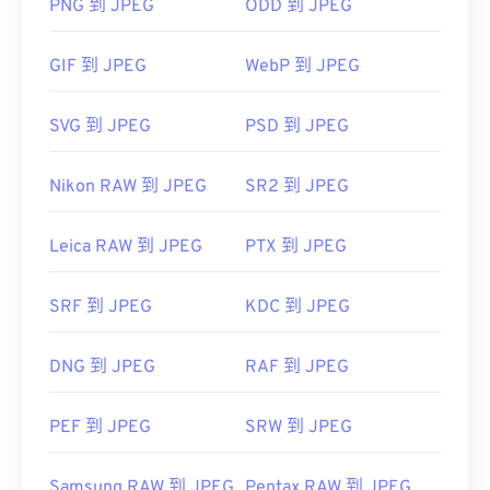
图像查看器、图像编辑器或网页浏览器中打开它。要
PNG 到 JPEG
ODD 到 JPEG
选择特定的应用程序打开文件，请右键单击，然后选
择“打开方式”。
GIF 到 JPEG
WebP 到 JPEG
JPEG 文件可以在流行的网络浏览器（例如
Chrome）
、Microsoft 应用程序（例如
Microsoft
SVG 到 JPEG
PSD 到 JPEG
Photos）
以及 Mac OS 应用程序（例如
Apple
Preview）
上自动打开。
Nikon RAW 到 JPEG
SR2 到 JPEG
开发者：
联合图像专家组
Leica RAW 到 JPEG
PTX 到 JPEG
首次发布：
1992年9月18日
有用的链接：
SRF 到 JPEG
KDC 到 JPEG
https://en.wikipedia.org/wiki/JPEG
https://www.lifewire.com/jpg-jpeg-file-4139913
DNG 到 JPEG
RAF 到 JPEG
PEF 到 JPEG
SRW 到 JPEG
Samsung RAW 到 JPEG
Pentax RAW 到 JPEG