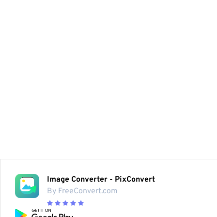
Image Converter - PixConvert
By FreeConvert.com