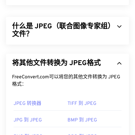
什么是 JPEG（联合图像专家组）
文件？
JPEG（联合图像专家组）是一种通用文件格式，利
用算法压缩照片和图形。JPEG 提供的高压缩率是其
将其他文件转换为 JPEG格式
广泛应用的原因。因此，JPEG 文件相对较小，非常
适合在互联网上传输和在网站上使用。您可以使用我
FreeConvert.com可以将您的其他文件转换为 JPEG
们的
JPEG 压缩
工具将文件大小减少高达 80%！
格式：
如果您需要更好的压缩效果，您可以将
JPG 转换为
WebP
，这是一种更新、更易压缩的文件格式。
JPEG 转换器
TIFF 到 JPEG
如何打开 JPEG 文件？
JPG 到 JPEG
BMP 到 JPEG
几乎所有图像查看器程序和应用程序都能识别并打开
JPEG 文件。只需双击 JPEG 文件，通常即可在默认