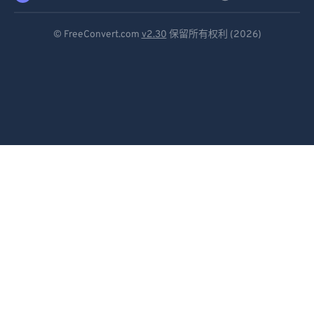
Deutsch
© FreeConvert.com
v2.30
保留所有权利 (2026)
Español
Français
Português
Italiano
Dutch
日本語
简体中文
繁體中文
한국어
Svenska