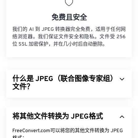
免费且安全
我们的 AI 到 JPEG 转换器完全免费，适用于任何网
络浏览器。我们保证文件安全和隐私。文件受 256
位 SSL 加密保护，并在几小时后自动删除。
什么是 JPEG（联合图像专家组）
文件？
JPEG（联合图像专家组）是一种通用文件格式，利
用算法压缩照片和图形。JPEG 提供的高压缩率是其
将其他文件转换为 JPEG格式
广泛应用的原因。因此，JPEG 文件相对较小，非常
适合在互联网上传输和在网站上使用。您可以使用我
FreeConvert.com可以将您的其他文件转换为 JPEG
们的
JPEG 压缩
工具将文件大小减少高达 80%！