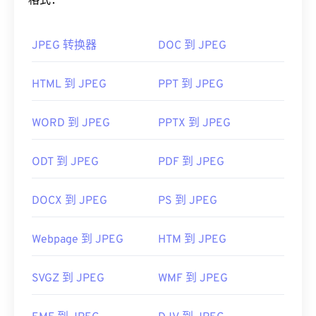
格式：
如果您需要更好的压缩效果，您可以将
JPG 转换为
WebP
，这是一种更新、更易压缩的文件格式。
JPEG 转换器
DOC 到 JPEG
如何打开 JPEG 文件？
HTML 到 JPEG
PPT 到 JPEG
几乎所有图像查看器程序和应用程序都能识别并打开
JPEG 文件。只需双击 JPEG 文件，通常即可在默认
图像查看器、图像编辑器或网页浏览器中打开它。要
WORD 到 JPEG
PPTX 到 JPEG
选择特定的应用程序打开文件，请右键单击，然后选
择“打开方式”。
ODT 到 JPEG
PDF 到 JPEG
JPEG 文件可以在流行的网络浏览器（例如
Chrome）
、Microsoft 应用程序（例如
Microsoft
DOCX 到 JPEG
PS 到 JPEG
Photos）
以及 Mac OS 应用程序（例如
Apple
Preview）
上自动打开。
Webpage 到 JPEG
HTM 到 JPEG
开发者：
联合图像专家组
SVGZ 到 JPEG
WMF 到 JPEG
首次发布：
1992年9月18日
有用的链接：