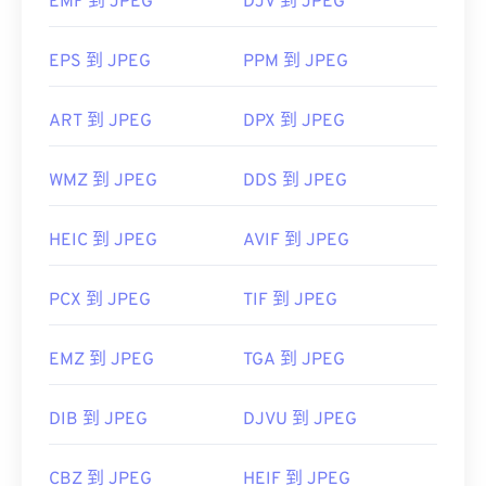
EMF 到 JPEG
DJV 到 JPEG
https://en.wikipedia.org/wiki/JPEG
https://www.lifewire.com/jpg-jpeg-file-4139913
EPS 到 JPEG
PPM 到 JPEG
ART 到 JPEG
DPX 到 JPEG
WMZ 到 JPEG
DDS 到 JPEG
HEIC 到 JPEG
AVIF 到 JPEG
PCX 到 JPEG
TIF 到 JPEG
EMZ 到 JPEG
TGA 到 JPEG
DIB 到 JPEG
DJVU 到 JPEG
CBZ 到 JPEG
HEIF 到 JPEG