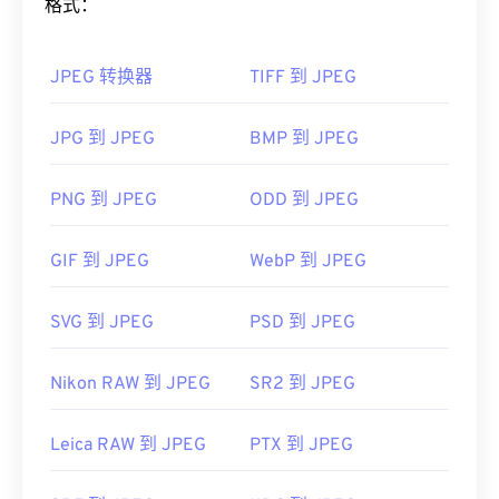
格式：
如果您需要更好的压缩效果，您可以将
JPG 转换为
WebP
，这是一种更新、更易压缩的文件格式。
JPEG 转换器
TIFF 到 JPEG
如何打开 JPEG 文件？
JPG 到 JPEG
BMP 到 JPEG
几乎所有图像查看器程序和应用程序都能识别并打开
JPEG 文件。只需双击 JPEG 文件，通常即可在默认
图像查看器、图像编辑器或网页浏览器中打开它。要
PNG 到 JPEG
ODD 到 JPEG
选择特定的应用程序打开文件，请右键单击，然后选
择“打开方式”。
GIF 到 JPEG
WebP 到 JPEG
JPEG 文件可以在流行的网络浏览器（例如
Chrome）
、Microsoft 应用程序（例如
Microsoft
SVG 到 JPEG
PSD 到 JPEG
Photos）
以及 Mac OS 应用程序（例如
Apple
Preview）
上自动打开。
Nikon RAW 到 JPEG
SR2 到 JPEG
开发者：
联合图像专家组
Leica RAW 到 JPEG
PTX 到 JPEG
首次发布：
1992年9月18日
有用的链接：