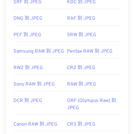
SRF 到 JPEG
KDC 到 JPEG
https://en.wikipedia.org/wiki/JPEG
https://www.lifewire.com/jpg-jpeg-file-4139913
DNG 到 JPEG
RAF 到 JPEG
PEF 到 JPEG
SRW 到 JPEG
Samsung RAW 到 JPEG
Pentax RAW 到 JPEG
RW2 到 JPEG
CR2 到 JPEG
Sony RAW 到 JPEG
RAW 到 JPEG
DCR 到 JPEG
ORF (Olympus Raw) 到
JPEG
Canon RAW 到 JPEG
CR3 到 JPEG