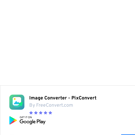
Image Converter - PixConvert
By FreeConvert.com