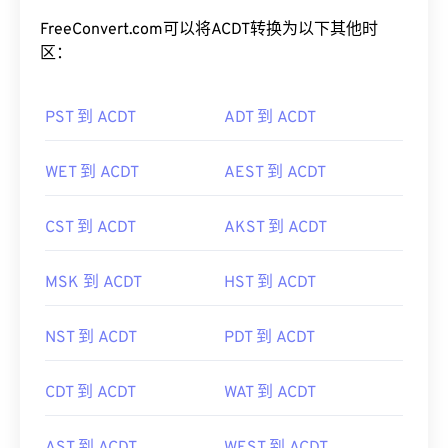
FreeConvert.com可以将ACDT转换为以下其他时
区：
PST 到 ACDT
ADT 到 ACDT
WET 到 ACDT
AEST 到 ACDT
CST 到 ACDT
AKST 到 ACDT
MSK 到 ACDT
HST 到 ACDT
NST 到 ACDT
PDT 到 ACDT
CDT 到 ACDT
WAT 到 ACDT