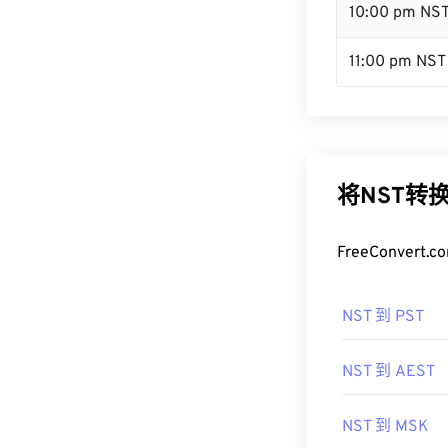
10:00 pm NS
11:00 pm NST
将NST转
FreeConve
NST 到 PST
NST 到 AEST
NST 到 MSK