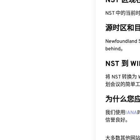
NST 区
NST 中的当前时间为
源时区和
Newfoundland
behind。
NST 到 
将 NST 转换
划会议的简单
为什么您
我们使用
IANA
信誉良好。
大多数其他网