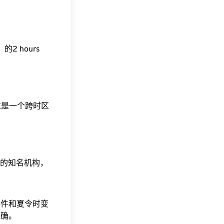
T）的2 hours
。这是一个跨时区
据的知名机构，
事件和夏令时变
准确。