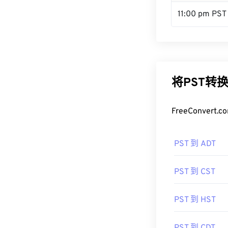
11:00 pm PST
将PST转
FreeConve
PST 到 ADT
PST 到 CST
PST 到 HST