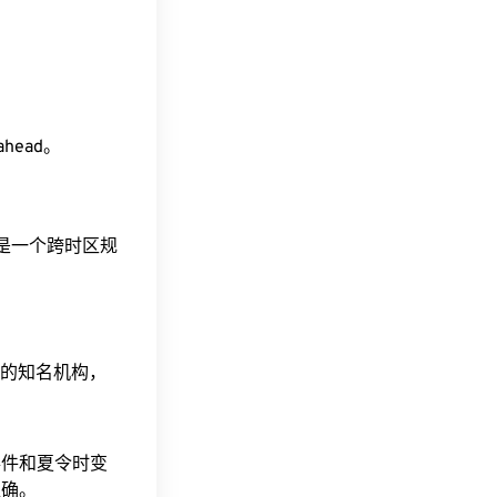
 ahead。
这是一个跨时区规
据的知名机构，
事件和夏令时变
准确。