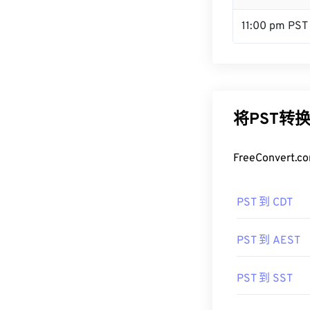
11:00 pm PST
将PST转
FreeConve
PST 到 CDT
PST 到 AEST
PST 到 SST