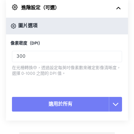
進階設定（可選）
來自 Google 雲端硬碟
圖片選項
來自 OneDrive
像素密度（DPI）
來自網址
在光柵轉換中，透過設定每英吋像素數來確定影像清晰度，
選擇 0-1000 之間的 DPI 值。
適用於所有
重置所有選項
應用預設