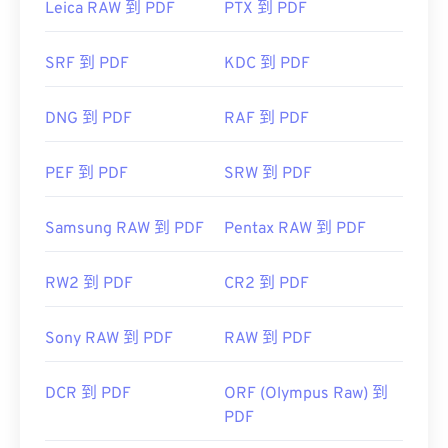
Leica RAW 到 PDF
PTX 到 PDF
SRF 到 PDF
KDC 到 PDF
開發者：
ISO
DNG 到 PDF
RAF 到 PDF
初始發布日期：
1993年6月15日
實用連結：
PEF 到 PDF
SRW 到 PDF
https://en.wikipedia.org/wiki/Portable_Document_Form
https://acrobat.adobe.com/us/en/why-
Samsung RAW 到 PDF
Pentax RAW 到 PDF
adobe/about-adobe-pdf.html
RW2 到 PDF
CR2 到 PDF
Sony RAW 到 PDF
RAW 到 PDF
DCR 到 PDF
ORF (Olympus Raw) 到
PDF