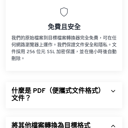
免費且安全
我們的原始檔案到目標檔案轉換器完全免費，可在任
何網路瀏覽器上運作。我們保證文件安全和隱私。文
件採用 256 位元 SSL 加密保護，並在幾小時後自動
刪除。
什麼是 PDF（便攜式文件格式）
文件？
便攜式文件格式 (PDF) 是一種通用文件格式，它兼具
文字文件和圖像的特性，使其成為當今最常用的文件
將其他檔案轉換為目標格式
類型之一。 PDF 如此受歡迎的原因在於它可以保留