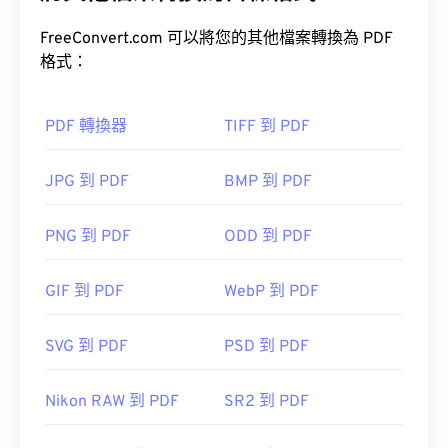
文件的原始格式。 PDF 檔案在任何裝置或作業系統
上看起來都完全一樣。
FreeConvert.com 可以將您的其他檔案轉換為 PDF
格式：
如何開啟 PDF 檔案？
PDF 轉換器
TIFF 到 PDF
大多數人在需要開啟 PDF 檔案時會直接使用
Adobe
JPG 到 PDF
BMP 到 PDF
Acrobat Reader
。 Adobe 創建了 PDF 標準，其程序
無疑是目前最
流行的免費 PDF 閱讀器
。
PNG 到 PDF
ODD 到 PDF
GIF 到 PDF
WebP 到 PDF
大多數網頁瀏覽器，如 Chrome 和 Firefox，都能直
SVG 到 PDF
PSD 到 PDF
接開啟 PDF 檔案。你可能需要也可能不需要插件或
擴充程序，但當你點擊線上 PDF 連結時，能夠自動
Nikon RAW 到 PDF
SR2 到 PDF
開啟 PDF 檔案非常方便。如果你想要更高級的功
能，我強烈推薦
SumatraPDF
或
MuPDF
。