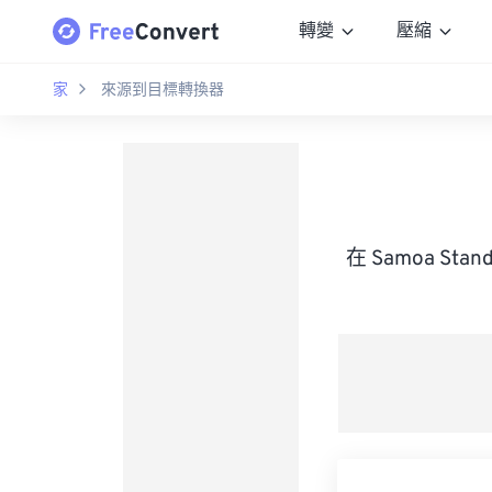
轉變
壓縮
家
來源到目標轉換器
在 Samoa St