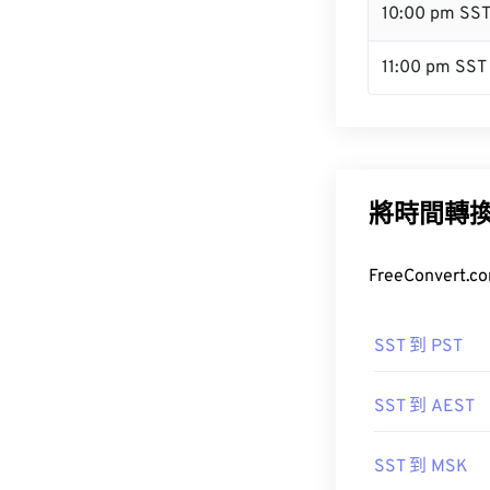
10:00 pm SS
11:00 pm SST
將時間轉
FreeConve
SST 到 PST
SST 到 AEST
SST 到 MSK