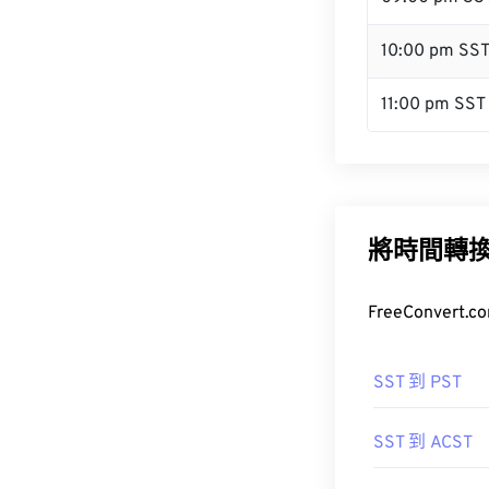
10:00 pm SS
11:00 pm SST
將時間轉
FreeConve
SST 到 PST
SST 到 ACST