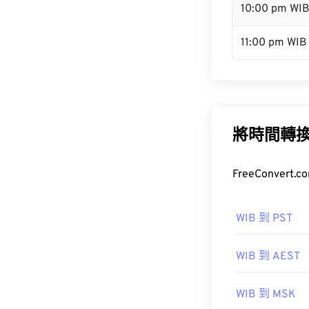
10:00 pm WI
11:00 pm WIB
將時間轉
FreeConve
WIB 到 PST
WIB 到 AEST
WIB 到 MSK