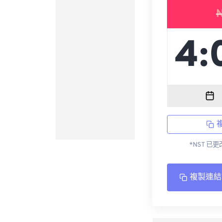
*NST 已
複製連結