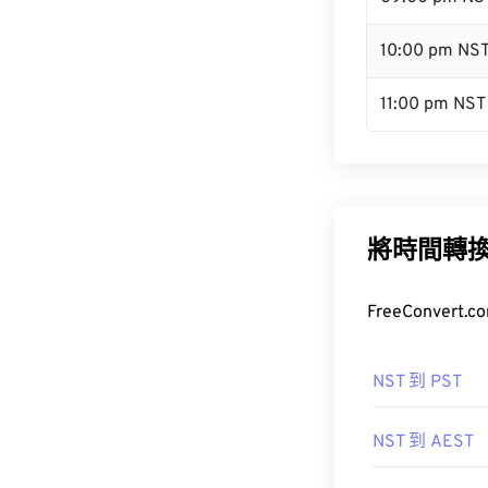
10:00 pm NS
11:00 pm NST
將時間轉
FreeConve
NST 到 PST
NST 到 AEST