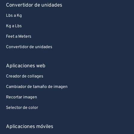
77
77
Convertidor de unidades
78
78
Lbs a Kg
79
79
Kg a Lbs
80
80
Feet a Meters
81
81
Convertidor de unidades
82
82
83
83
Aplicaciones web
84
84
Creador de collages
85
85
Cambiador de tamaño de imagen
86
86
Recortar imagen
87
87
Selector de color
88
88
89
89
Aplicaciones móviles
90
90