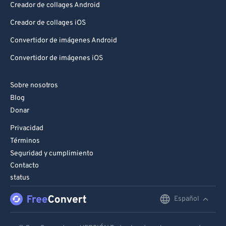
Creador de collages Android
91
91
Creador de collages iOS
92
92
Convertidor de imágenes Android
93
93
Convertidor de imágenes iOS
94
94
95
95
Sobre nosotros
Blog
96
96
Donar
97
97
Privacidad
98
98
Términos
99
99
Seguridad y cumplimiento
Contacto
status
Español
English
Deutsch