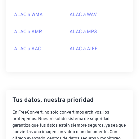
12
12
12
12
12
12
12
12
ALAC a WMA
ALAC a WAV
13
13
13
13
13
13
13
13
14
14
14
14
14
14
14
14
ALAC a AMR
ALAC a MP3
15
15
15
15
15
15
15
15
ALAC a AAC
ALAC a AIFF
16
16
16
16
16
16
16
16
17
17
17
17
17
17
17
17
18
18
18
18
18
18
18
18
19
19
19
19
19
19
19
19
20
20
20
20
20
20
20
20
Tus datos, nuestra prioridad
21
21
21
21
21
21
21
21
En FreeConvert, no solo convertimos archivos: los
22
22
22
22
22
22
22
22
protegemos. Nuestro sólido sistema de seguridad
garantiza que tus datos estén siempre seguros, ya sea que
23
23
23
23
23
23
23
23
conviertas una imagen, un video o un documento. Con
24
24
24
24
24
24
cifrado avanzado, centros de datos seguros y monitoreo