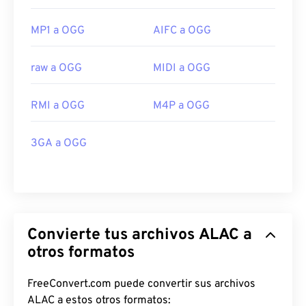
MP1 a OGG
AIFC a OGG
raw a OGG
MIDI a OGG
RMI a OGG
M4P a OGG
3GA a OGG
Convierte tus archivos ALAC a
otros formatos
FreeConvert.com puede convertir sus archivos
ALAC a estos otros formatos:
00
00
00
00
00
00
00
00