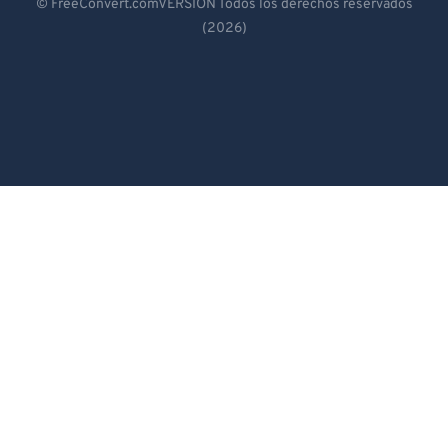
© FreeConvert.comVERSIÓN Todos los derechos reservados
(2026)
Español
Français
Português
Italiano
Dutch
日本語
简体中文
繁體中文
한국어
Svenska
Türkçe