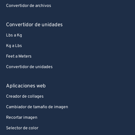
76
76
Convertidor de archivos
77
77
78
78
Convertidor de unidades
79
79
Lbs a Kg
80
80
Kg a Lbs
81
81
Feet a Meters
82
82
Convertidor de unidades
83
83
84
84
Aplicaciones web
85
85
Creador de collages
86
86
Cambiador de tamaño de imagen
87
87
Recortar imagen
88
88
Selector de color