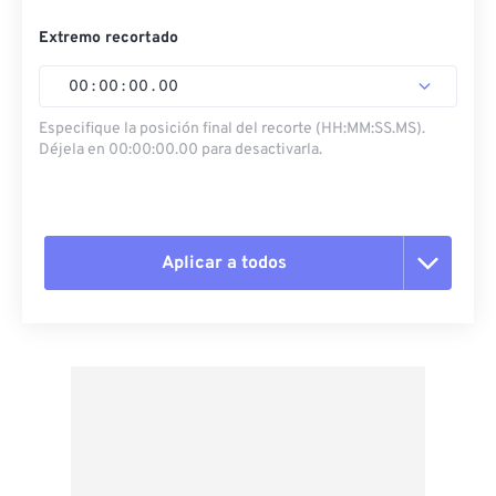
Extremo recortado
00
:
00
:
00
.
00
Especifique la posición final del recorte (HH:MM:SS.MS).
Déjela en 00:00:00.00 para desactivarla.
Aplicar a todos
Restablecer todas las opciones
Aplicar desde el ajuste preestablecido
Guardar como preestablecido