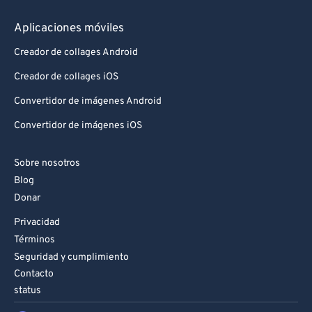
89
89
90
90
Aplicaciones móviles
91
91
Creador de collages Android
92
92
Creador de collages iOS
93
93
Convertidor de imágenes Android
94
94
Convertidor de imágenes iOS
95
95
Sobre nosotros
96
96
Blog
97
97
Donar
98
98
Privacidad
99
99
Términos
Seguridad y cumplimiento
Contacto
status