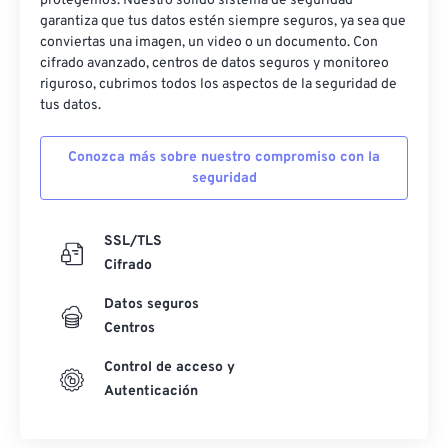
protegemos. Nuestro sólido sistema de seguridad
garantiza que tus datos estén siempre seguros, ya sea que
24
24
24
24
24
24
conviertas una imagen, un video o un documento. Con
cifrado avanzado, centros de datos seguros y monitoreo
25
25
25
25
25
25
riguroso, cubrimos todos los aspectos de la seguridad de
26
26
26
26
26
26
tus datos.
27
27
27
27
27
27
Conozca más sobre nuestro compromiso con la
28
28
28
28
28
28
seguridad
29
29
29
29
29
29
30
30
30
30
30
30
SSL/TLS
Cifrado
31
31
31
31
31
31
32
32
32
32
32
32
Datos seguros
Centros
33
33
33
33
33
33
Control de acceso y
34
34
34
34
34
34
Autenticación
35
35
35
35
35
35
36
36
36
36
36
36