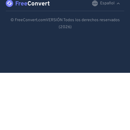
Español
English
Deutsch
© FreeConvert.comVERSIÓN Todos los derechos reservados
(2026)
Español
Français
Português
Italiano
Dutch
日本語
简体中文
繁體中文
한국어