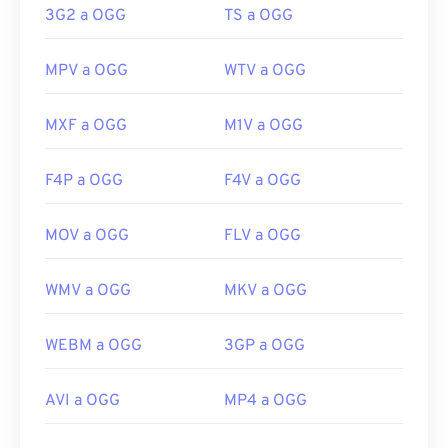
3G2 a OGG
TS a OGG
https://xiph.org/vorbis/
MPV a OGG
WTV a OGG
MXF a OGG
M1V a OGG
F4P a OGG
F4V a OGG
MOV a OGG
FLV a OGG
WMV a OGG
MKV a OGG
WEBM a OGG
3GP a OGG
AVI a OGG
MP4 a OGG