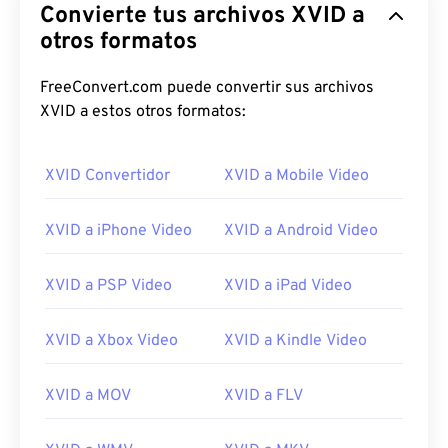
Convierte tus archivos XVID a
otros formatos
FreeConvert.com puede convertir sus archivos
XVID a estos otros formatos:
XVID Convertidor
XVID a Mobile Video
XVID a iPhone Video
XVID a Android Video
XVID a PSP Video
XVID a iPad Video
XVID a Xbox Video
XVID a Kindle Video
00
00
00
00
00
00
00
00
XVID a MOV
XVID a FLV