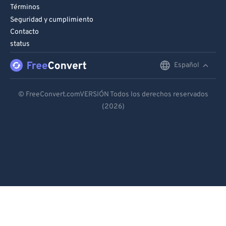
Términos
Seguridad y cumplimiento
Contacto
status
Español
English
Deutsch
© FreeConvert.comVERSIÓN Todos los derechos reservados
(2026)
Español
Français
Português
Italiano
Dutch
日本語