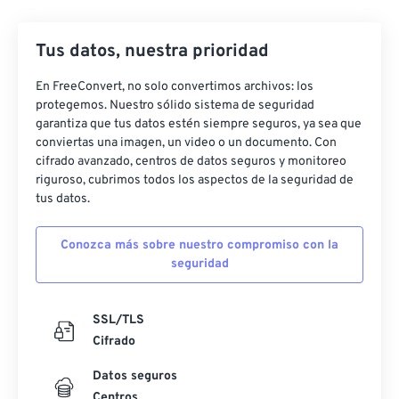
27
27
27
27
27
27
Tus datos, nuestra prioridad
28
28
28
28
28
28
29
29
29
29
29
29
En FreeConvert, no solo convertimos archivos: los
protegemos. Nuestro sólido sistema de seguridad
30
30
30
30
30
30
garantiza que tus datos estén siempre seguros, ya sea que
31
31
31
31
31
31
conviertas una imagen, un video o un documento. Con
cifrado avanzado, centros de datos seguros y monitoreo
32
32
32
32
32
32
riguroso, cubrimos todos los aspectos de la seguridad de
tus datos.
33
33
33
33
33
33
34
34
34
34
34
34
Conozca más sobre nuestro compromiso con la
35
35
35
35
35
35
seguridad
36
36
36
36
36
36
SSL/TLS
37
37
37
37
37
37
Cifrado
38
38
38
38
38
38
Datos seguros
39
39
39
39
39
39
Centros