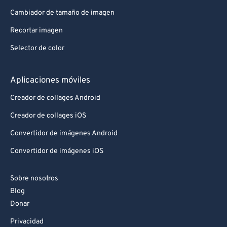
Cambiador de tamaño de imagen
93
93
Recortar imagen
94
94
Selector de color
95
95
96
96
Aplicaciones móviles
97
97
Creador de collages Android
98
98
Creador de collages iOS
99
99
Convertidor de imágenes Android
Convertidor de imágenes iOS
Sobre nosotros
Blog
Donar
Privacidad