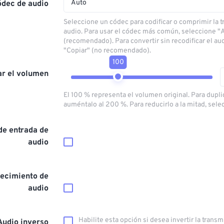
Auto
ódec de audio
Seleccione un códec para codificar o comprimir la 
audio. Para usar el códec más común, seleccione "
(recomendado). Para convertir sin recodificar el au
"Copiar" (no recomendado).
100
ar el volumen
El 100 % representa el volumen original. Para dupli
auméntalo al 200 %. Para reducirlo a la mitad, sele
de entrada de
audio
ecimiento de
audio
Habilite esta opción si desea invertir la trans
Audio inverso