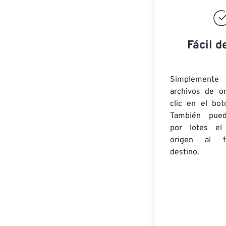
Fácil d
Simplement
archivos de o
clic en el bot
También pued
por lotes
el
origen
al fo
destino.