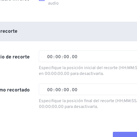
audio
 recorte
cio de recorte
00
:
00
:
00
.
00
Especifique la posición inicial del recorte (HH:MM:
en 00:00:00.00 para desactivarla.
00
00
00
00
01
01
01
01
mo recortado
00
:
00
:
00
.
00
02
02
02
02
Especifique la posición final del recorte (HH:MM:SS
00:00:00.00 para desactivarla.
03
03
03
03
00
00
00
00
04
04
04
04
01
01
01
01
05
05
05
05
02
02
02
02