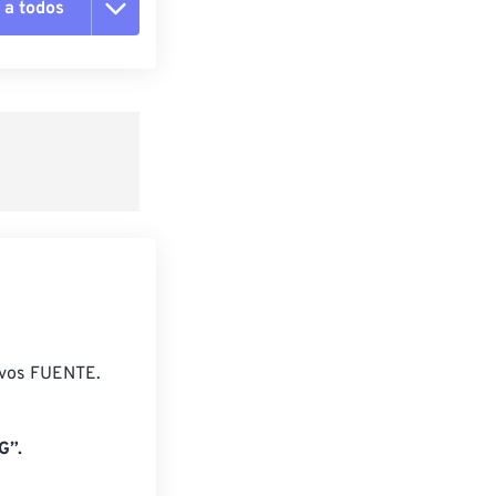
 a todos
pciones
 preestablecido
lecido
ivos FUENTE.
G”.