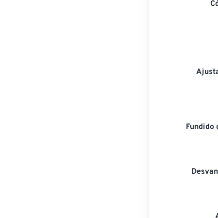
C
Ajust
Fundido 
Desvan