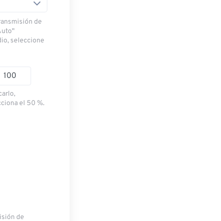
transmisión de
Auto"
dio, seleccione
carlo,
cciona el 50 %.
misión de