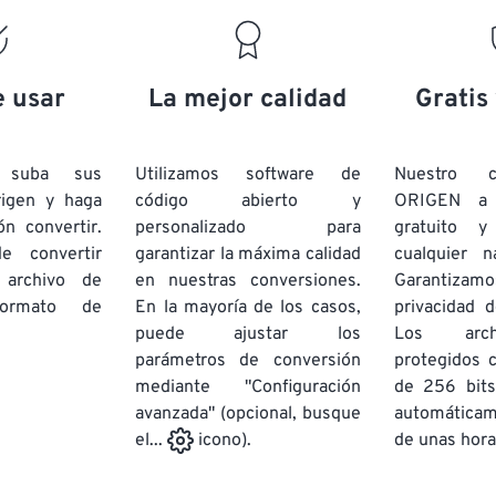
19
19
19
19
16
16
16
16
20
20
20
20
17
17
17
17
21
21
21
21
18
18
18
18
e usar
La mejor calidad
Gratis
22
22
22
22
19
19
19
19
23
23
23
23
20
20
20
20
e suba sus
Utilizamos software de
Nuestro c
24
24
24
rigen y haga
código abierto y
ORIGEN a
21
21
21
21
ón convertir.
personalizado para
gratuito 
25
25
25
22
22
22
22
e convertir
garantizar la máxima calidad
cualquier 
26
26
26
 archivo de
en nuestras conversiones.
23
23
23
23
Garantizamos
rmato de
En la mayoría de los casos,
privacidad d
27
27
27
24
24
24
puede ajustar los
Los arch
28
28
28
25
25
25
parámetros de conversión
protegidos 
mediante "Configuración
29
29
29
de 256 bits
26
26
26
avanzada" (opcional, busque
automática
30
30
30
27
27
27
de unas hora
el...
icono).
31
31
31
28
28
28