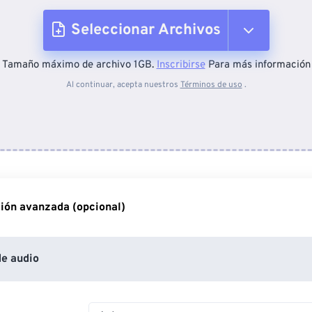
Seleccionar Archivos
Tamaño máximo de archivo 1GB.
Inscribirse
Para más información
Desde el dispositivo
Al continuar, acepta nuestros
Términos de uso
.
Desde Dropbox
Desde Google Drive
ión avanzada (opcional)
Desde OneDrive
e audio
Desde URL