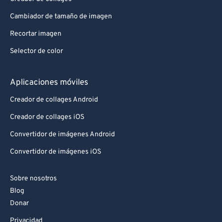
92
92
93
93
Cambiador de tamaño de imagen
94
94
Recortar imagen
95
95
Selector de color
96
96
Aplicaciones móviles
97
97
Creador de collages Android
98
98
Creador de collages iOS
99
99
Convertidor de imágenes Android
Convertidor de imágenes iOS
Sobre nosotros
Blog
Donar
Privacidad