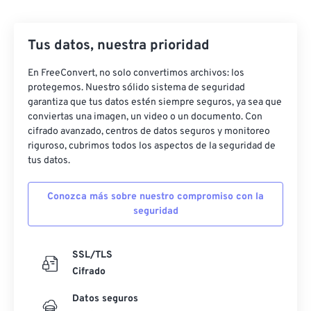
27
27
27
27
27
27
Tus datos, nuestra prioridad
28
28
28
28
28
28
29
29
29
29
29
29
En FreeConvert, no solo convertimos archivos: los
protegemos. Nuestro sólido sistema de seguridad
30
30
30
30
30
30
garantiza que tus datos estén siempre seguros, ya sea que
31
31
31
31
31
31
conviertas una imagen, un video o un documento. Con
cifrado avanzado, centros de datos seguros y monitoreo
32
32
32
32
32
32
riguroso, cubrimos todos los aspectos de la seguridad de
tus datos.
33
33
33
33
33
33
34
34
34
34
34
34
Conozca más sobre nuestro compromiso con la
35
35
35
35
35
35
seguridad
36
36
36
36
36
36
SSL/TLS
37
37
37
37
37
37
Cifrado
38
38
38
38
38
38
Datos seguros
39
39
39
39
39
39