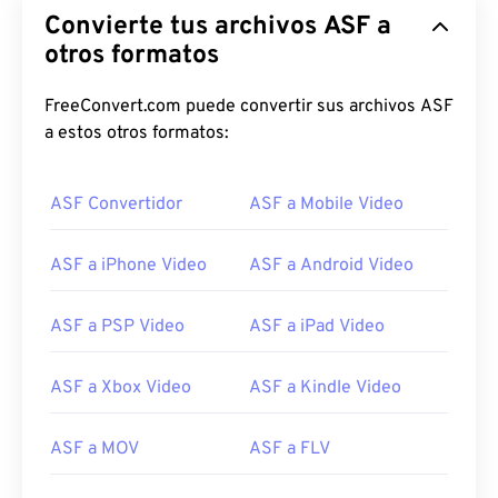
Convierte tus archivos ASF a
otros formatos
FreeConvert.com puede convertir sus archivos ASF
a estos otros formatos:
ASF Convertidor
ASF a Mobile Video
ASF a iPhone Video
ASF a Android Video
ASF a PSP Video
ASF a iPad Video
ASF a Xbox Video
ASF a Kindle Video
00
00
00
00
00
00
00
00
ASF a MOV
ASF a FLV