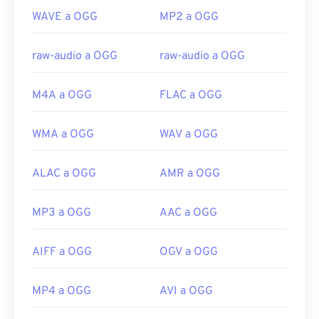
WAVE a OGG
MP2 a OGG
https://xiph.org/vorbis/
raw-audio a OGG
raw-audio a OGG
M4A a OGG
FLAC a OGG
WMA a OGG
WAV a OGG
ALAC a OGG
AMR a OGG
MP3 a OGG
AAC a OGG
AIFF a OGG
OGV a OGG
MP4 a OGG
AVI a OGG