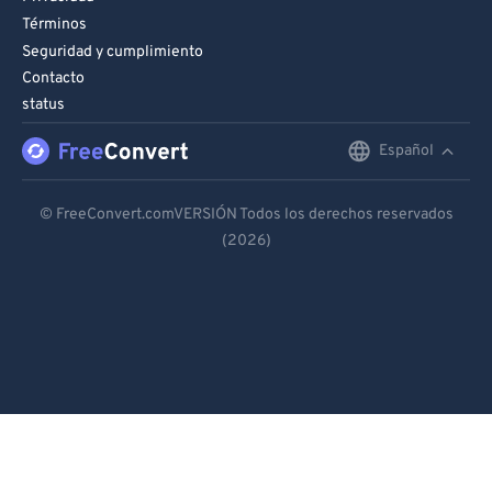
Términos
Seguridad y cumplimiento
Contacto
status
Español
English
Deutsch
© FreeConvert.comVERSIÓN Todos los derechos reservados
(2026)
Español
Français
Português
Italiano
Dutch
日本語