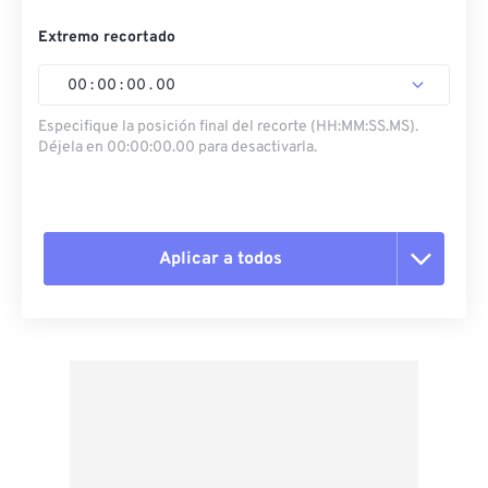
Extremo recortado
00
:
00
:
00
.
00
Especifique la posición final del recorte (HH:MM:SS.MS).
Déjela en 00:00:00.00 para desactivarla.
Aplicar a todos
Restablecer todas las opciones
Aplicar desde el ajuste preestablecido
Guardar como preestablecido