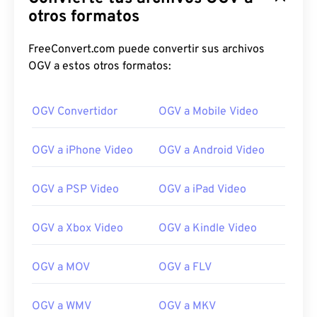
otros formatos
FreeConvert.com puede convertir sus archivos
OGV a estos otros formatos:
OGV Convertidor
OGV a Mobile Video
OGV a iPhone Video
OGV a Android Video
OGV a PSP Video
OGV a iPad Video
OGV a Xbox Video
OGV a Kindle Video
00
00
00
00
00
00
00
00
OGV a MOV
OGV a FLV
OGV a WMV
OGV a MKV
00
00
00
00
00
00
00
00