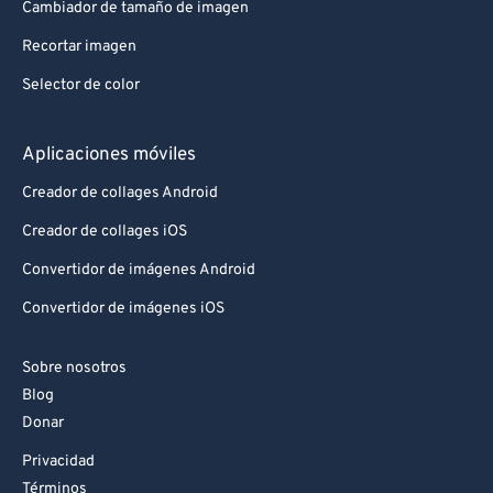
Cambiador de tamaño de imagen
93
93
Recortar imagen
94
94
Selector de color
95
95
96
96
Aplicaciones móviles
97
97
Creador de collages Android
98
98
Creador de collages iOS
99
99
Convertidor de imágenes Android
Convertidor de imágenes iOS
Sobre nosotros
Blog
Donar
Privacidad
Términos