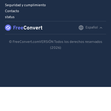
Seguridad y cumplimiento
Contacto
status
Español
English
Deutsch
© FreeConvert.comVERSIÓN Todos los derechos reservados
(2026)
Español
Français
Português
Italiano
Dutch
日本語
简体中文