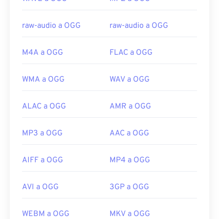
https://xiph.org/vorbis/
raw-audio a OGG
raw-audio a OGG
M4A a OGG
FLAC a OGG
WMA a OGG
WAV a OGG
ALAC a OGG
AMR a OGG
MP3 a OGG
AAC a OGG
AIFF a OGG
MP4 a OGG
AVI a OGG
3GP a OGG
WEBM a OGG
MKV a OGG