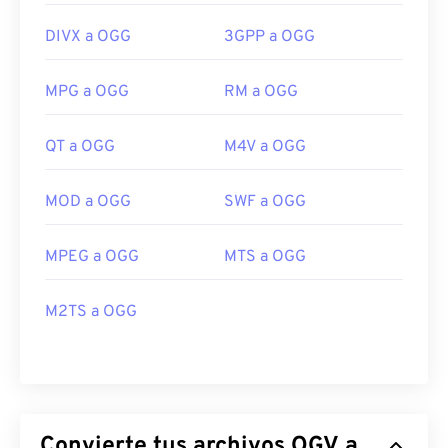
DIVX a OGG
3GPP a OGG
MPG a OGG
RM a OGG
QT a OGG
M4V a OGG
MOD a OGG
SWF a OGG
MPEG a OGG
MTS a OGG
M2TS a OGG
Convierte tus archivos OGV a