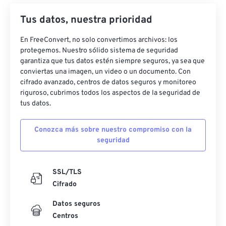
27
27
27
27
27
27
Tus datos, nuestra prioridad
28
28
28
28
28
28
En FreeConvert, no solo convertimos archivos: los
29
29
29
29
29
29
protegemos. Nuestro sólido sistema de seguridad
30
30
30
30
30
30
garantiza que tus datos estén siempre seguros, ya sea que
conviertas una imagen, un video o un documento. Con
31
31
31
31
31
31
cifrado avanzado, centros de datos seguros y monitoreo
32
32
32
32
32
32
riguroso, cubrimos todos los aspectos de la seguridad de
tus datos.
33
33
33
33
33
33
34
34
34
34
34
34
Conozca más sobre nuestro compromiso con la
seguridad
35
35
35
35
35
35
36
36
36
36
36
36
SSL/TLS
37
37
37
37
37
37
Cifrado
38
38
38
38
38
38
Datos seguros
39
39
39
39
39
39
Centros