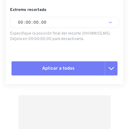
Extremo recortado
00
:
00
:
00
.
00
Especifique la posición final del recorte (HH:MM:SS.MS).
Déjela en 00:00:00.00 para desactivarla.
Aplicar a todos
Restablecer todas las opciones
Aplicar desde el ajuste preestablecido
Guardar como preestablecido