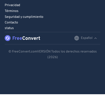
Privacidad
Términos
Seguridad y cumplimiento
Contacto
status
Español
English
Deutsch
© FreeConvert.comVERSIÓN Todos los derechos reservados
(2026)
Español
Français
Português
Italiano
Dutch