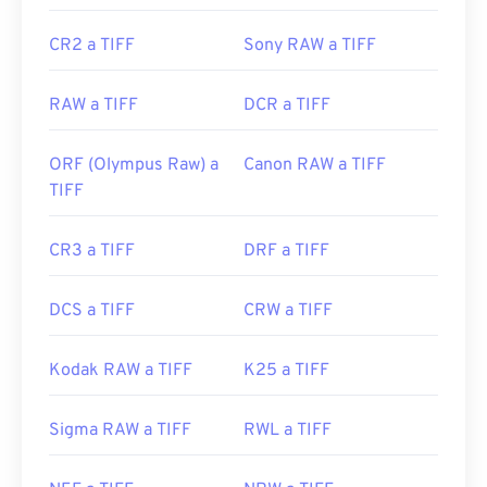
types/image/raster/tiff-file.html
CR2 a TIFF
Sony RAW a TIFF
https://www.file-extensions.org/extension-de-
archivo-tiff
RAW a TIFF
DCR a TIFF
ORF (Olympus Raw) a
Canon RAW a TIFF
TIFF
CR3 a TIFF
DRF a TIFF
DCS a TIFF
CRW a TIFF
Kodak RAW a TIFF
K25 a TIFF
Sigma RAW a TIFF
RWL a TIFF