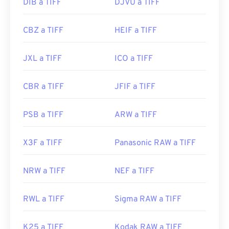
https://www.adobe.com/creativecloud/file-
DIB a TIFF
DJVU a TIFF
types/image/raster/tiff-file.html
CBZ a TIFF
HEIF a TIFF
https://www.file-extensions.org/extension-de-
archivo-tiff
JXL a TIFF
ICO a TIFF
CBR a TIFF
JFIF a TIFF
PSB a TIFF
ARW a TIFF
X3F a TIFF
Panasonic RAW a TIFF
NRW a TIFF
NEF a TIFF
RWL a TIFF
Sigma RAW a TIFF
K25 a TIFF
Kodak RAW a TIFF