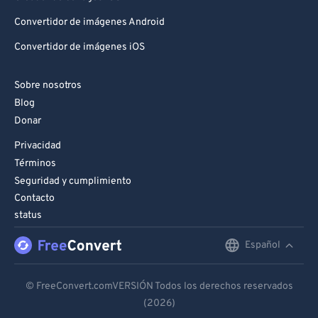
Convertidor de imágenes Android
Convertidor de imágenes iOS
Sobre nosotros
Blog
Donar
Privacidad
Términos
Seguridad y cumplimiento
Contacto
status
Español
English
Deutsch
© FreeConvert.comVERSIÓN Todos los derechos reservados
(2026)
Español