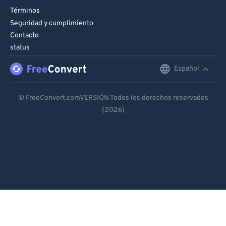
Términos
Seguridad y cumplimiento
Contacto
status
Español
English
Deutsch
© FreeConvert.comVERSIÓN Todos los derechos reservados
(2026)
Español
Français
Português
Italiano
Dutch
日本語