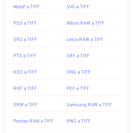
Preview
para macOS. Un programa gratuito e
WebP a TIFF
SVG a TIFF
independiente que puedes usar es
XnView MP
.
Desarrollado por:
Adobe Inc.
También puedes usar nuestro conversor de
TIFF a
JPG
si tienes problemas para abrir archivos TIFF.
Lanzamiento inicial:
19 de febrero de 1990
PSD a TIFF
Nikon RAW a TIFF
Enlaces útiles:
SR2 a TIFF
Leica RAW a TIFF
Programas alternativos como
ColorStrokes
, GNU
https://www.adobe.com/devnet-
Image Manipulation Program (
GIMP
), Adobe
apps/photoshop/fileformatashtml/#50577409_72092
PTX a TIFF
SRF a TIFF
Photoshop
y
ACDSee
también son útiles para abrir
y manipular archivos TIFF.
KDC a TIFF
DNG a TIFF
Desarrollado por:
Aldus Corporation
, ahora Adobe
RAF a TIFF
PEF a TIFF
Inc.
Lanzamiento inicial:
1986
SRW a TIFF
Samsung RAW a TIFF
Enlaces útiles:
https://www.adobe.com/creativecloud/file-
Pentax RAW a TIFF
RW2 a TIFF
types/image/raster/tiff-file.html