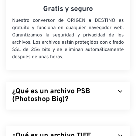
Gratis y seguro
Nuestro conversor de ORIGEN a DESTINO es
gratuito y funciona en cualquier navegador web.
Garantizamos la seguridad y privacidad de los
archivos. Los archivos están protegidos con cifrado
SSL de 256 bits y se eliminan automáticamente
después de unas horas.
¿Qué es un archivo PSB
(Photoshop Big)?
Los archivos Photoshop Big (PSB) son
prácticamente idénticos
a los archivos Adobe PSD,
salvo que admiten archivos mucho más grandes.
¿Qué es un archivo TIFF
Cualquier archivo de Photoshop de más de dos