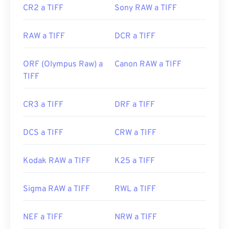
CR2 a TIFF
Sony RAW a TIFF
https://www.file-extensions.org/extension-de-
archivo-tiff
RAW a TIFF
DCR a TIFF
ORF (Olympus Raw) a
Canon RAW a TIFF
TIFF
CR3 a TIFF
DRF a TIFF
DCS a TIFF
CRW a TIFF
Kodak RAW a TIFF
K25 a TIFF
Sigma RAW a TIFF
RWL a TIFF
NEF a TIFF
NRW a TIFF