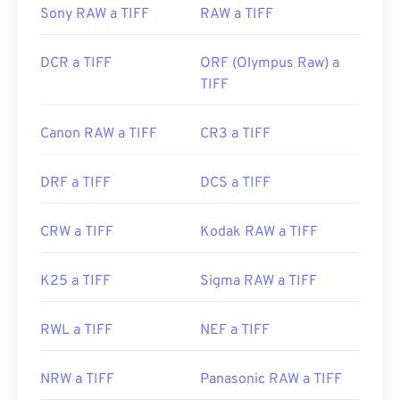
Sony RAW a TIFF
RAW a TIFF
https://www.file-extensions.org/extension-de-
archivo-tiff
DCR a TIFF
ORF (Olympus Raw) a
TIFF
Canon RAW a TIFF
CR3 a TIFF
DRF a TIFF
DCS a TIFF
CRW a TIFF
Kodak RAW a TIFF
K25 a TIFF
Sigma RAW a TIFF
RWL a TIFF
NEF a TIFF
NRW a TIFF
Panasonic RAW a TIFF