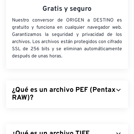
Gratis y seguro
Nuestro conversor de ORIGEN a DESTINO es
gratuito y funciona en cualquier navegador web.
Garantizamos la seguridad y privacidad de los
archivos. Los archivos están protegidos con cifrado
SSL de 256 bits y se eliminan automáticamente
después de unas horas.
¿Qué es un archivo PEF (Pentax
RAW)?
El Archivo Electrónico Pentax (PEF) es un formato
de archivo de imagen RAW producido por
las
cámaras digitales Pentax
, que almacena una
¿Qué es un archivo TIFF
imagen sin editar ni
comprimir. La ventaja de