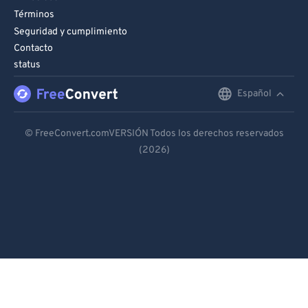
Términos
Seguridad y cumplimiento
Contacto
status
Español
English
Deutsch
© FreeConvert.comVERSIÓN Todos los derechos reservados
(2026)
Español
Français
Português
Italiano
Dutch
日本語