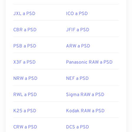
Enlaces útiles:
JXL a PSD
ICO a PSD
https://www.lifewire.com/psd-file-2622194
CBR a PSD
JFIF a PSD
PSB a PSD
ARW a PSD
X3F a PSD
Panasonic RAW a PSD
NRW a PSD
NEF a PSD
RWL a PSD
Sigma RAW a PSD
K25 a PSD
Kodak RAW a PSD
CRW a PSD
DCS a PSD