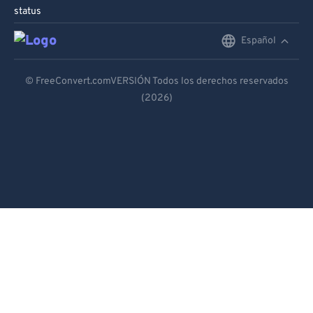
status
Español
English
Deutsch
© FreeConvert.comVERSIÓN Todos los derechos reservados
(2026)
Español
Français
Português
Italiano
Dutch
日本語
简体中文
繁體中文