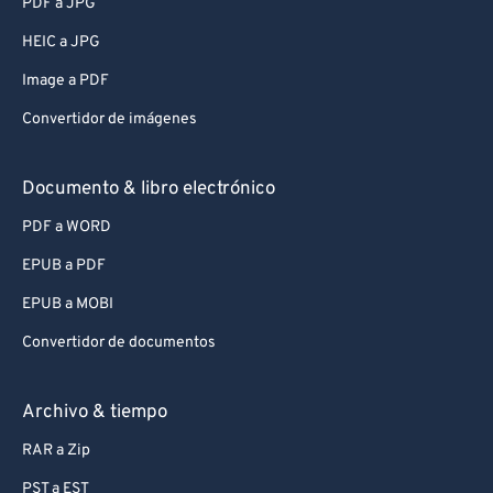
PDF a JPG
HEIC a JPG
Image a PDF
Convertidor de imágenes
Documento & libro electrónico
PDF a WORD
EPUB a PDF
EPUB a MOBI
Convertidor de documentos
Archivo & tiempo
RAR a Zip
PST a EST