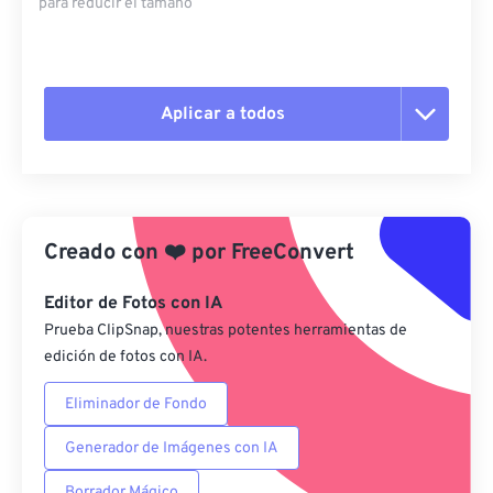
para reducir el tamaño
Aplicar a todos
Restablecer todas las opciones
Aplicar desde el ajuste preestablecido
Creado con
❤️
por
FreeConvert
Guardar como preestablecido
Editor de Fotos con IA
Prueba ClipSnap, nuestras potentes herramientas de
edición de fotos con IA.
Eliminador de Fondo
Generador de Imágenes con IA
Borrador Mágico