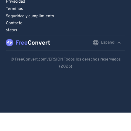
Privacidad
Términos
Seguridad y cumplimiento
Contacto
status
Español
English
Deutsch
© FreeConvert.comVERSIÓN Todos los derechos reservados
(2026)
Español
Français
Português
Italiano
Dutch
日本語