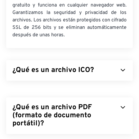
gratuito y funciona en cualquier navegador web.
Garantizamos la seguridad y privacidad de los
archivos. Los archivos están protegidos con cifrado
SSL de 256 bits y se eliminan automáticamente
después de unas horas.
¿Qué es un archivo ICO?
Los archivos ICO contienen imágenes basadas en
píxeles que pueden tener hasta 256 x 256 píxeles,
color de 24 bits y transparencia de 8 bits. Ofrecen
¿Qué es un archivo PDF
un lugar práctico para almacenar y escalar las
imágenes necesarias para mostrar los iconos, de
(formato de documento
modo que los usuarios de Windows puedan
portátil)?
asociarlas con una aplicación.
El formato de documento portátil (PDF) es un