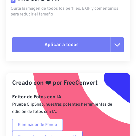
Metadatos de la tira
Quita la imagen de todos los perfiles, EXIF ​​y comentarios
para reducir el tamaño
Aplicar a todos
Restablecer todas las opciones
Aplicar desde el ajuste preestablecido
Creado con
❤️
por
FreeConvert
Guardar como preestablecido
Editor de Fotos con IA
Prueba ClipSnap, nuestras potentes herramientas de
edición de fotos con IA.
Eliminador de Fondo