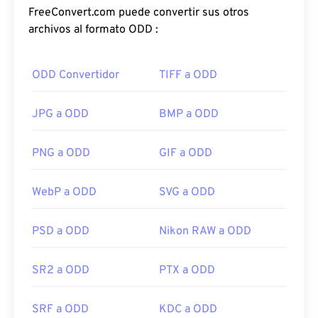
FreeConvert.com puede convertir sus otros
archivos al formato ODD :
ODD Convertidor
TIFF a ODD
JPG a ODD
BMP a ODD
PNG a ODD
GIF a ODD
WebP a ODD
SVG a ODD
PSD a ODD
Nikon RAW a ODD
SR2 a ODD
PTX a ODD
SRF a ODD
KDC a ODD