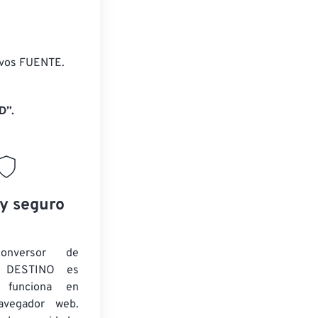
ivos FUENTE.
D”.
 y seguro
onversor de
 DESTINO es
y funciona en
navegador web.