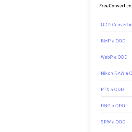
PSB son compat
los convierte e
¿Cómo abr
ODD Converti
Adobe Photoshop
programa para c
BMP a ODD
También puedes
FreeConvert.c
WebP a ODD
Nikon RAW a 
Desarrollado p
Lanzamiento in
PTX a ODD
Enlaces útiles:
https://www.a
DNG a ODD
SRW a ODD