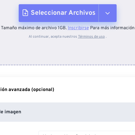
Seleccionar Archivos
Tamaño máximo de archivo 1GB.
Inscribirse
Para más información
Desde el dispositivo
Al continuar, acepta nuestros
Términos de uso
.
Desde Dropbox
Desde Google Drive
ión avanzada (opcional)
Desde OneDrive
de imagen
Desde URL