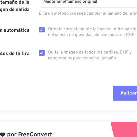
Mantener el tamaño original
 tamaño de la
gen de salida
Elija un método si desea cambiar el tamaño de la i
Oriente correctamente la imagen utilizando lo
ón automática
del sensor de gravedad almacenados en EXIF
Quita la imagen de todos los perfiles, EXIF ​​y
tos de la tira
comentarios para reducir el tamaño
Aplicar
Restablecer todas las o
Aplicar desde el ajuste
❤️
por
FreeConvert