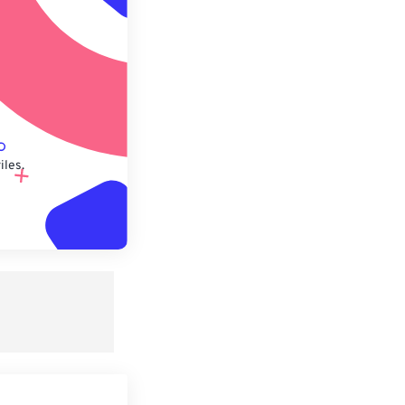
lecido
iles.