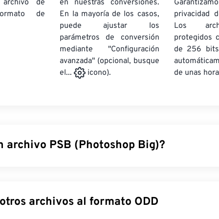
 archivo de
en nuestras conversiones.
Garantizamos
rmato de
En la mayoría de los casos,
privacidad d
puede ajustar los
Los arch
parámetros de conversión
protegidos 
mediante "Configuración
de 256 bits
avanzada" (opcional, busque
automática
de unas hora
el...
icono).
n archivo PSB (Photoshop Big)?
hotoshop Big (PSB) son
prácticamente idénticos
a los archivo
ten archivos mucho más grandes. Cualquier archivo de Photos
(GB) se puede guardar como PSB. Además, los archivos PSB p
Convertir otros archivos al formato ODD
íxeles, mientras que los archivos PSD están limitados a 30 0