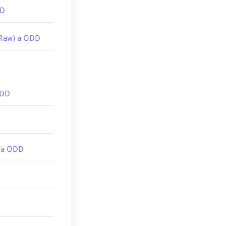
DD
Raw) a ODD
ODD
 a ODD