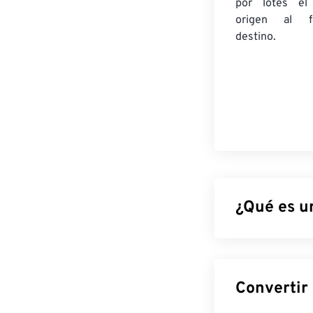
por lotes
el
origen
al fo
destino.
¿Qué es u
Los archivos P
salvo que admi
dos gigabytes 
hasta 300 000 p