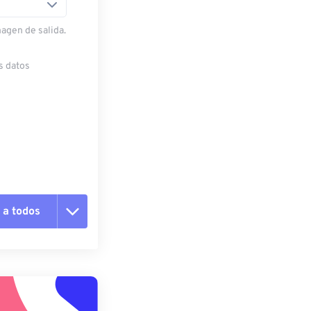
magen de salida.
s datos
 a todos
pciones
 preestablecido