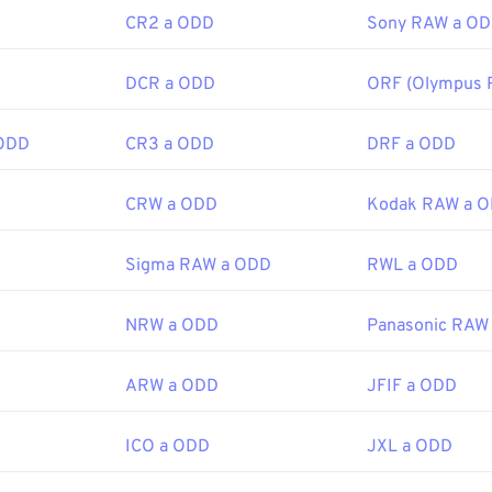
CR2 a ODD
Sony RAW a O
DCR a ODD
ORF (Olympus 
 ODD
CR3 a ODD
DRF a ODD
CRW a ODD
Kodak RAW a 
Sigma RAW a ODD
RWL a ODD
NRW a ODD
Panasonic RAW
ARW a ODD
JFIF a ODD
ICO a ODD
JXL a ODD