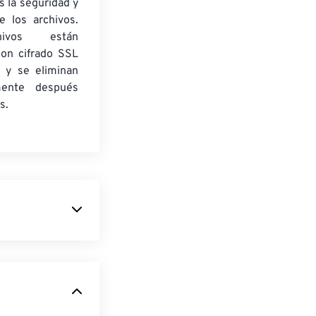
 la seguridad y
e los archivos.
ivos están
con cifrado SSL
 y se eliminan
mente después
s.
s Adobe PSD,
hop de más de
ueden tener
00. Los archivos