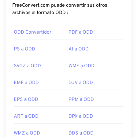
FreeConvert.com puede convertir sus otros
archivos al formato ODD :
ODD Convertidor
PDF a ODD
PS a ODD
AI a ODD
SVGZ a ODD
WMF a ODD
EMF a ODD
DJV a ODD
EPS a ODD
PPM a ODD
ART a ODD
DPX a ODD
WMZ a ODD
DDS a ODD