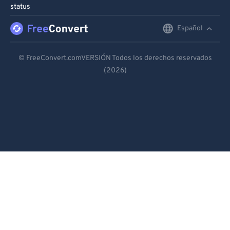
status
Español
English
Deutsch
© FreeConvert.comVERSIÓN Todos los derechos reservados
(2026)
Español
Français
Português
Italiano
Dutch
日本語
简体中文
繁體中文