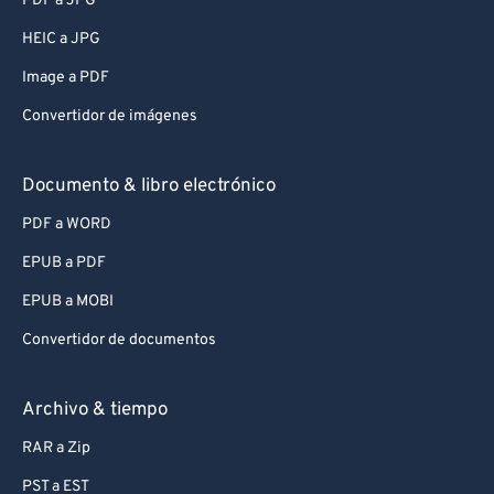
PDF a JPG
HEIC a JPG
Image a PDF
Convertidor de imágenes
Documento & libro electrónico
PDF a WORD
EPUB a PDF
EPUB a MOBI
Convertidor de documentos
Archivo & tiempo
RAR a Zip
PST a EST