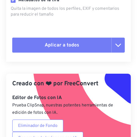
Metadatos de la tira
Quita la imagen de todos los perfiles, EXIF ​​y comentarios
para reducir el tamaño
Aplicar a todos
Restablecer todas las opciones
Aplicar desde el ajuste preestablecido
Creado con
❤️
por
FreeConvert
Guardar como preestablecido
Editor de Fotos con IA
Prueba ClipSnap, nuestras potentes herramientas de
edición de fotos con IA.
Eliminador de Fondo