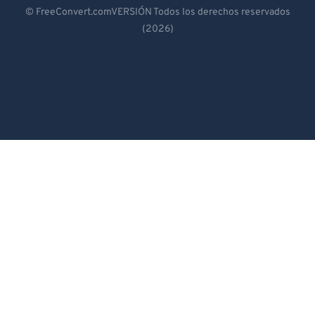
Deutsch
© FreeConvert.comVERSIÓN Todos los derechos reservados
(2026)
Español
Français
Português
Italiano
Dutch
日本語
简体中文
繁體中文
한국어
Svenska