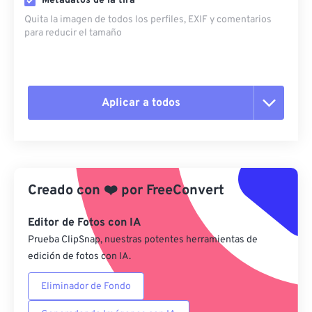
Metadatos de la tira
Quita la imagen de todos los perfiles, EXIF ​​y comentarios
para reducir el tamaño
Aplicar a todos
Restablecer todas las opciones
Aplicar desde el ajuste preestablecido
Creado con
❤️
por
FreeConvert
Guardar como preestablecido
Editor de Fotos con IA
Prueba ClipSnap, nuestras potentes herramientas de
edición de fotos con IA.
Eliminador de Fondo