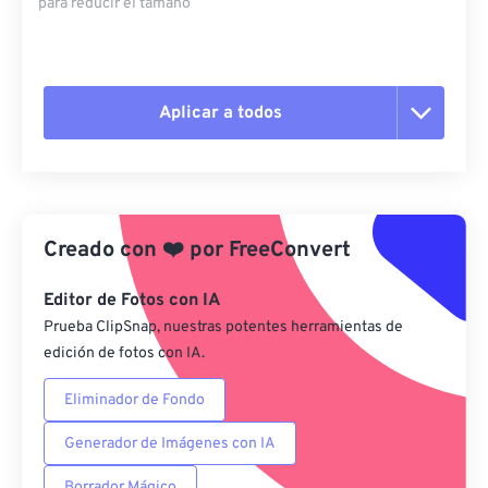
para reducir el tamaño
Aplicar a todos
Restablecer todas las opciones
Aplicar desde el ajuste preestablecido
Creado con
❤️
por
FreeConvert
Guardar como preestablecido
Editor de Fotos con IA
Prueba ClipSnap, nuestras potentes herramientas de
edición de fotos con IA.
Eliminador de Fondo
Generador de Imágenes con IA
Borrador Mágico