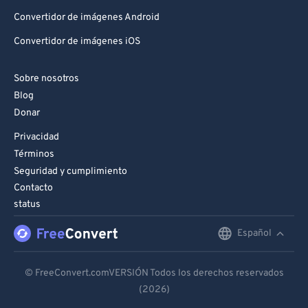
Convertidor de imágenes Android
Convertidor de imágenes iOS
Sobre nosotros
Blog
Donar
Privacidad
Términos
Seguridad y cumplimiento
Contacto
status
Español
English
Deutsch
© FreeConvert.comVERSIÓN Todos los derechos reservados
(2026)
Español