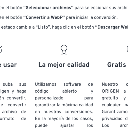
 en el botón
“Seleccionar archivos”
para seleccionar sus arch
 en el botón
“Convertir a WebP”
para iniciar la conversión.
 estado cambie a “Listo”, haga clic en el botón
“Descargar We
e usar
La mejor calidad
Gratis
e suba sus
Utilizamos software de
Nuestro c
rigen y haga
código abierto y
ORIGEN a
ón convertir.
personalizado para
gratuito 
e convertir
garantizar la máxima calidad
cualquier 
 archivo de
en nuestras conversiones.
Garantizamos
rmato de
En la mayoría de los casos,
privacidad d
puede ajustar los
Los arch