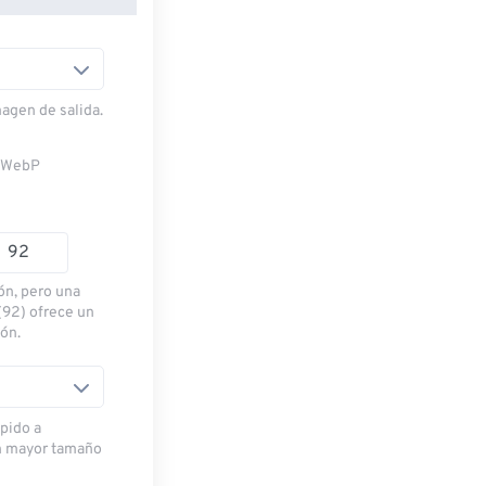
magen de salida.
n WebP
ón, pero una
(92) ofrece un
ión.
pido a
n mayor tamaño