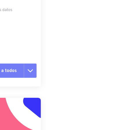
s datos
 a todos
pciones
 preestablecido
lecido