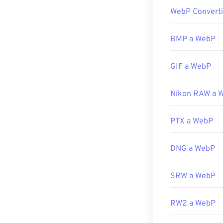
WebP Converti
El programa pr
todas las plat
Microsoft Paint
BMP a WebP
WebP.
GIF a WebP
Otros visualiz
puedes probar
Adobe Photos
Nikon RAW a 
Desarrollado p
PTX a WebP
Lanzamiento in
Enlaces útiles:
DNG a WebP
Artículo para 
Herramientas 
SRW a WebP
Utilice nuestro
RW2 a WebP