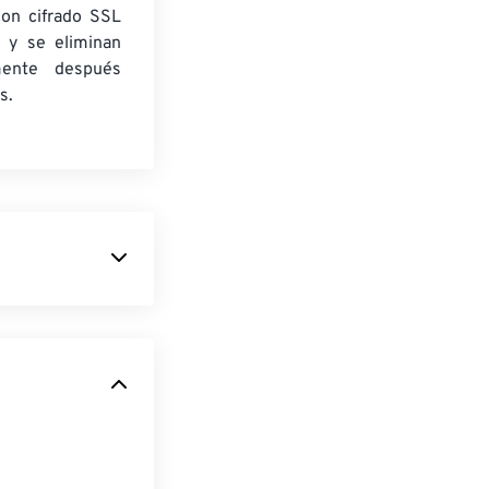
con cifrado SSL
 y se eliminan
mente después
s.
a
para crear
P son hasta un
átiles)
, con
nas web y