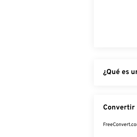
¿Qué es u
WebP es un tipo
imágenes ideal
30 % más pequ
una calidad vi
aplicaciones mó
¿Cómo abr