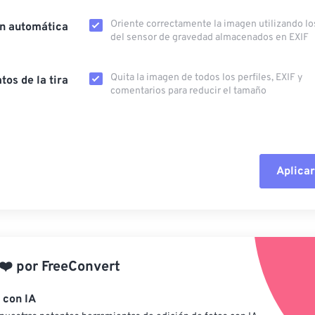
Oriente correctamente la imagen utilizando lo
ón automática
del sensor de gravedad almacenados en EXIF
Quita la imagen de todos los perfiles, EXIF ​​y
tos de la tira
comentarios para reducir el tamaño
Aplicar
Restablecer todas las o
Aplicar desde el ajuste
❤️
por
FreeConvert
Guardar como preestab
 con IA