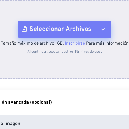
Seleccionar Archivos
Tamaño máximo de archivo 1GB.
Inscribirse
Para más información
Desde el dispositivo
Al continuar, acepta nuestros
Términos de uso
.
Desde Dropbox
Desde Google Drive
ión avanzada (opcional)
Desde OneDrive
de imagen
Desde URL