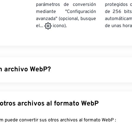
parámetros de conversión
protegidos 
mediante "Configuración
de 256 bits
avanzada" (opcional, busque
automática
de unas hora
el...
icono).
n archivo WebP?
 de archivo de código abierto que utiliza
compresión predictiv
es para páginas web y aplicaciones móviles. Las imágenes Web
eñas que los archivos
JPEG (JPG)
y
PNG (Gráficos de Red Port
Convertir otros archivos al formato WebP
sual similar. Las imágenes WebP se cargan rápidamente en pági
viles.
FreeConvert.com puede convertir sus otros archivos al formato WebP :
ir un archivo WebP?