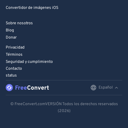
Convertidor de imágenes iOS
Sobre nosotros
Blog
Donar
Privacidad
Términos
Seguridad y cumplimiento
Contacto
status
Español
English
Deutsch
© FreeConvert.comVERSIÓN Todos los derechos reservados
(2026)
Español
Français