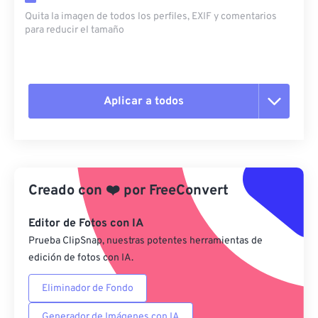
Quita la imagen de todos los perfiles, EXIF ​​y comentarios
para reducir el tamaño
Aplicar a todos
Restablecer todas las opciones
Aplicar desde el ajuste preestablecido
Creado con
❤️
por
FreeConvert
Guardar como preestablecido
Editor de Fotos con IA
Prueba ClipSnap, nuestras potentes herramientas de
edición de fotos con IA.
Eliminador de Fondo
Generador de Imágenes con IA