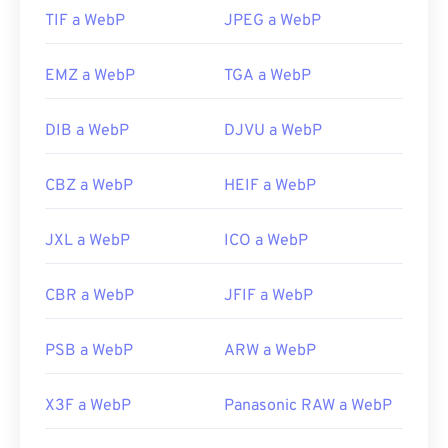
Utilice nuestro
TIF a WebP
Selector de color
JPEG a WebP
para elegir
colores de imágenes WebP
EMZ a WebP
TGA a WebP
DIB a WebP
DJVU a WebP
CBZ a WebP
HEIF a WebP
JXL a WebP
ICO a WebP
CBR a WebP
JFIF a WebP
PSB a WebP
ARW a WebP
X3F a WebP
Panasonic RAW a WebP