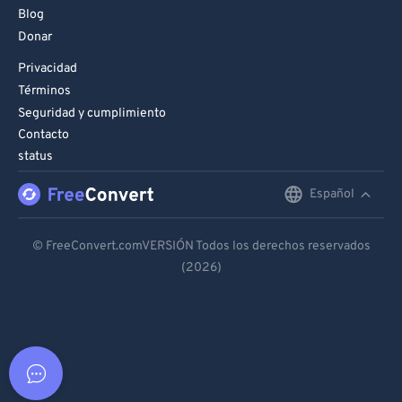
Blog
Donar
Privacidad
Términos
Seguridad y cumplimiento
Contacto
status
Español
English
Deutsch
© FreeConvert.comVERSIÓN Todos los derechos reservados
(2026)
Español
Français
Português
Italiano