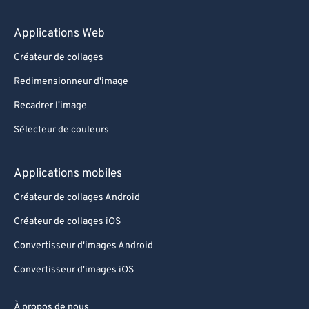
89
89
90
90
Applications Web
91
91
Créateur de collages
92
92
Redimensionneur d'image
93
93
Recadrer l'image
94
94
Sélecteur de couleurs
95
95
96
96
Applications mobiles
97
97
Créateur de collages Android
98
98
Créateur de collages iOS
99
99
Convertisseur d'images Android
Convertisseur d'images iOS
À propos de nous