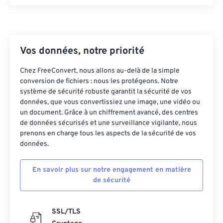
23
23
23
23
23
23
23
23
24
24
24
24
24
24
25
25
25
25
25
25
Vos données, notre priorité
26
26
26
26
26
26
27
27
27
27
27
27
Chez FreeConvert, nous allons au-delà de la simple
conversion de fichiers : nous les protégeons. Notre
28
28
28
28
28
28
système de sécurité robuste garantit la sécurité de vos
données, que vous convertissiez une image, une vidéo ou
29
29
29
29
29
29
un document. Grâce à un chiffrement avancé, des centres
30
30
30
30
30
30
de données sécurisés et une surveillance vigilante, nous
prenons en charge tous les aspects de la sécurité de vos
31
31
31
31
31
31
données.
32
32
32
32
32
32
En savoir plus sur notre engagement en matière
33
33
33
33
33
33
de sécurité
34
34
34
34
34
34
35
35
35
35
35
35
SSL/TLS