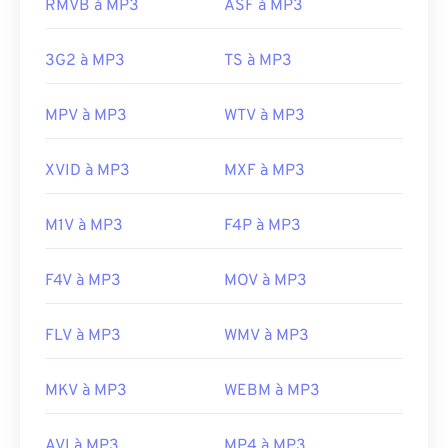
https://en.wikipedia.org/wiki/3GP_and_3G2
RMVB à MP3
ASF à MP3
une rançon en bitcoins, mais qui est heureusement
https://www.3gpp.org/
désormais désactivé et ne représente plus une
3G2 à MP3
TS à MP3
menace.
Développé par :
ISO
/
IEC
,
Moving Pictures
MPV à MP3
WTV à MP3
Experts Group
Sortie initiale :
1993
XVID à MP3
MXF à MP3
Liens utiles:
https://en.wikipedia.org/wiki/MP3
M1V à MP3
F4P à MP3
https://mpeg.chiariglione.org/standards/mpeg-
a/music-player-application-format.html
F4V à MP3
MOV à MP3
FLV à MP3
WMV à MP3
MKV à MP3
WEBM à MP3
AVI à MP3
MP4 à MP3