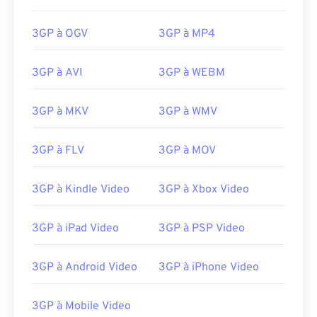
00
00
00
00
00
00
00
00
3GP à OGV
3GP à MP4
3GP à AVI
3GP à WEBM
00
00
00
00
00
00
00
00
01
01
01
01
01
01
01
01
3GP à MKV
3GP à WMV
02
02
02
02
02
02
02
02
3GP à FLV
3GP à MOV
03
03
03
03
03
03
03
03
04
04
04
04
04
04
04
04
3GP à Kindle Video
3GP à Xbox Video
05
05
05
05
05
05
05
05
3GP à iPad Video
3GP à PSP Video
06
06
06
06
06
06
06
06
07
07
07
07
07
07
07
07
3GP à Android Video
3GP à iPhone Video
08
08
08
08
08
08
08
08
09
09
09
09
09
09
09
09
3GP à Mobile Video