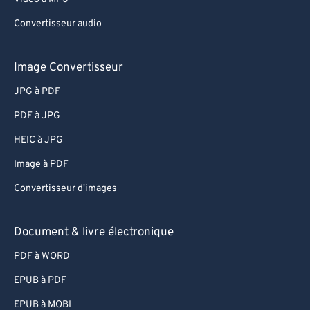
63
63
Convertisseur audio
64
64
65
65
Image Convertisseur
66
66
JPG à PDF
67
67
PDF à JPG
68
68
HEIC à JPG
69
69
Image à PDF
70
70
Convertisseur d'images
71
71
72
72
Document & livre électronique
73
73
PDF à WORD
74
74
EPUB à PDF
75
75
EPUB à MOBI