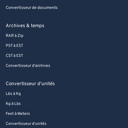
76
76
Convertisseur de documents
77
77
78
78
Archives & temps
79
79
RAR à Zip
80
80
PST à EST
81
81
CST à EST
82
82
Convertisseur d'archives
83
83
84
84
Convertisseur d'unités
85
85
Lbs à Kg
86
86
Kg à Lbs
87
87
Feet à Meters
88
88
Convertisseur d'unités